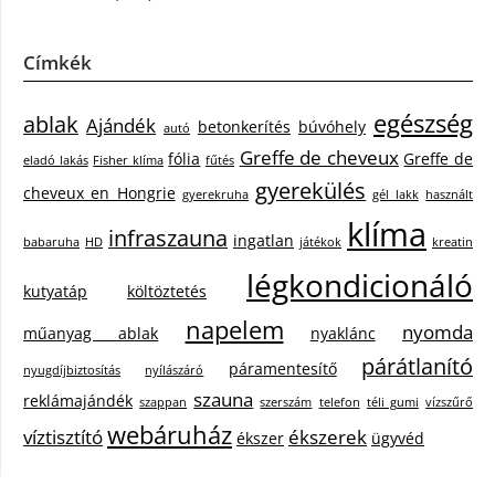
Címkék
egészség
ablak
Ajándék
betonkerítés
búvóhely
autó
Greffe de cheveux
fólia
Greffe de
eladó lakás
Fisher klíma
fűtés
gyerekülés
cheveux en Hongrie
gyerekruha
gél lakk
használt
klíma
infraszauna
ingatlan
babaruha
HD
játékok
kreatin
légkondicionáló
kutyatáp
költöztetés
napelem
nyomda
műanyag ablak
nyaklánc
párátlanító
páramentesítő
nyugdíjbiztosítás
nyílászáró
szauna
reklámajándék
szappan
szerszám
telefon
téli gumi
vízszűrő
webáruház
víztisztító
ékszerek
ékszer
ügyvéd