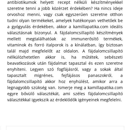
antibiotikumok helyett recept nélküli készítményekkel
szeretne tenni a jobb közérzet érdekében? Ha nincs ideje
orvoshoz menni, vagy csak egyszerűen szeretne otthon
tudni olyan termékeket, amelyek hatékonyan vethetőek be
a gyógyulás érdekében, akkor a kamillapatika.com ideális
választásnak bizonyul. A fájdalomcsillapító készítmények
mellett megtalálhatóak az immunerősítő termékek,
vitaminok és forró italporok is a kínálatban, így biztosan
talál majd megfelelőt az oldalon. A fájdalomcsillapító
nélkülözhetetlen akkor is, ha műtétek, sebészeti
beavatkozások után fájdalmat tapasztal és ezen szeretne
enyhíteni.
Legyen szó fogfájásról, vagy a sokak által
tapasztalt migrénes, fejfájásos panaszokról, a
fájdalomcsillapító akkor hoz enyhülést, amikor arra a
legnagyobb szükség van. Ismerje meg a kamillapatika.com
egyre bővülő választékát, ami széles fájdalomcsillapító
választékkal igyekszik az érdeklődők igényeinek megfelelni.
KERESÉS: