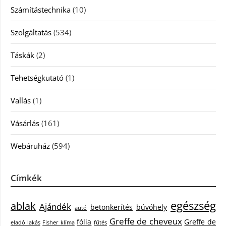
Számítástechnika
(10)
Szolgáltatás
(534)
Táskák
(2)
Tehetségkutató
(1)
Vallás
(1)
Vásárlás
(161)
Webáruház
(594)
Címkék
egészség
ablak
Ajándék
betonkerítés
búvóhely
autó
Greffe de cheveux
fólia
Greffe de
eladó lakás
Fisher klíma
fűtés