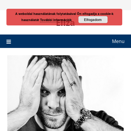
Skip
to
A weboldal használatának folytatásával Ön elfogadja a cookie-k
content
Eliza
Elfogadom
használatát
További információk
Menu