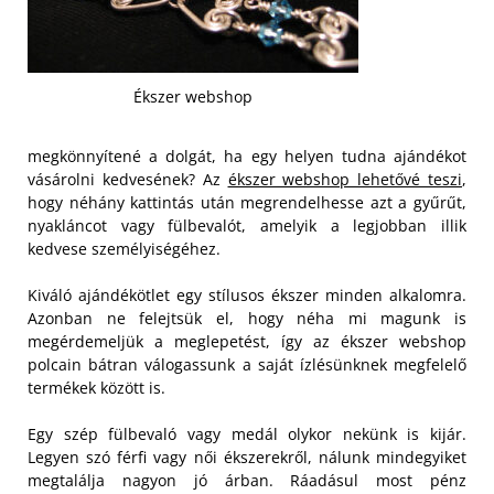
Ékszer webshop
megkönnyítené a dolgát, ha egy helyen tudna ajándékot
vásárolni kedvesének? Az
ékszer webshop lehetővé teszi
,
hogy néhány kattintás után megrendelhesse azt a gyűrűt,
nyakláncot vagy fülbevalót, amelyik a legjobban illik
kedvese személyiségéhez.
Kiváló ajándékötlet egy stílusos ékszer minden alkalomra.
Azonban ne felejtsük el, hogy néha mi magunk is
megérdemeljük a meglepetést, így az ékszer webshop
polcain bátran válogassunk a saját ízlésünknek megfelelő
termékek között is.
Egy szép fülbevaló vagy medál olykor nekünk is kijár.
Legyen szó férfi vagy női ékszerekről, nálunk mindegyiket
megtalálja nagyon jó árban. Ráadásul most pénz