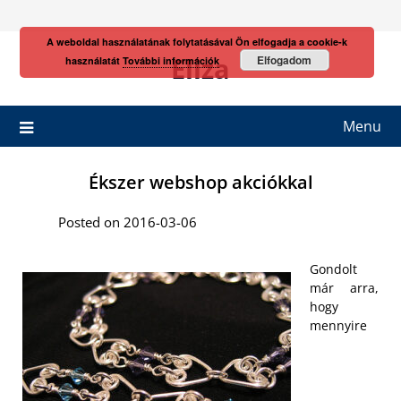
Skip
to
A weboldal használatának folytatásával Ön elfogadja a cookie-k
content
Eliza
Elfogadom
használatát
További információk
Menu
Ékszer webshop akciókkal
Posted on 2016-03-06
Gondolt
már arra,
hogy
mennyire