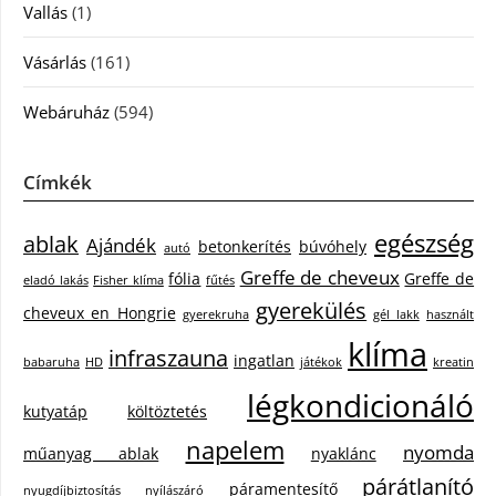
Vallás
(1)
Vásárlás
(161)
Webáruház
(594)
Címkék
egészség
ablak
Ajándék
betonkerítés
búvóhely
autó
Greffe de cheveux
fólia
Greffe de
eladó lakás
Fisher klíma
fűtés
gyerekülés
cheveux en Hongrie
gyerekruha
gél lakk
használt
klíma
infraszauna
ingatlan
babaruha
HD
játékok
kreatin
légkondicionáló
kutyatáp
költöztetés
napelem
nyomda
műanyag ablak
nyaklánc
párátlanító
páramentesítő
nyugdíjbiztosítás
nyílászáró