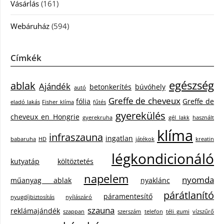
Vásárlás
(161)
Webáruház
(594)
Címkék
egészség
ablak
Ajándék
betonkerítés
búvóhely
autó
Greffe de cheveux
fólia
Greffe de
eladó lakás
Fisher klíma
fűtés
gyerekülés
cheveux en Hongrie
gyerekruha
gél lakk
használt
klíma
infraszauna
ingatlan
babaruha
HD
játékok
kreatin
légkondicionáló
kutyatáp
költöztetés
napelem
nyomda
műanyag ablak
nyaklánc
párátlanító
páramentesítő
nyugdíjbiztosítás
nyílászáró
szauna
reklámajándék
szappan
szerszám
telefon
téli gumi
vízszűrő