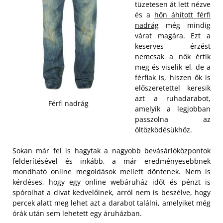
tüzetesen át lett nézve
és a
hőn áhított férfi
nadrág
még mindig
várat magára. Ezt a
keserves érzést
nemcsak a nők értik
meg és viselik el, de a
férfiak is, hiszen ők is
előszeretettel keresik
azt a ruhadarabot,
Férfi nadrág
amelyik a legjobban
passzolna az
öltözködésükhöz.
Sokan már fel is hagytak a nagyobb bevásárlóközpontok
felderítésével és inkább, a már eredményesebbnek
mondható online megoldások mellett döntenek. Nem is
kérdéses, hogy egy online webáruház időt és pénzt is
spórolhat a divat kedvelőinek, arról nem is beszélve, hogy
percek alatt meg lehet azt a darabot találni, amelyiket még
órák után sem lehetett egy áruházban.