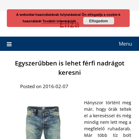
Skip
to
A weboldal használatának folytatásával Ön elfogadja a cookie-k
content
Eliza
Elfogadom
használatát
További információk
Menu
Egyszerűbben is lehet férfi nadrágot
keresni
Posted on 2016-02-07
Hányszor történt meg
már, hogy órák teltek
el a kereséssel és még
mindig nem lett meg a
megfelelő ruhadarab.
Már több tíz bolt