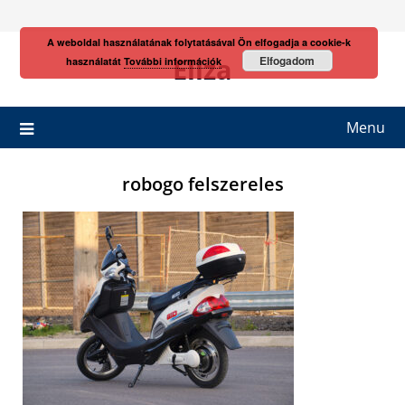
Skip
to
A weboldal használatának folytatásával Ön elfogadja a cookie-k
content
Eliza
Elfogadom
használatát
További információk
Menu
robogo felszereles