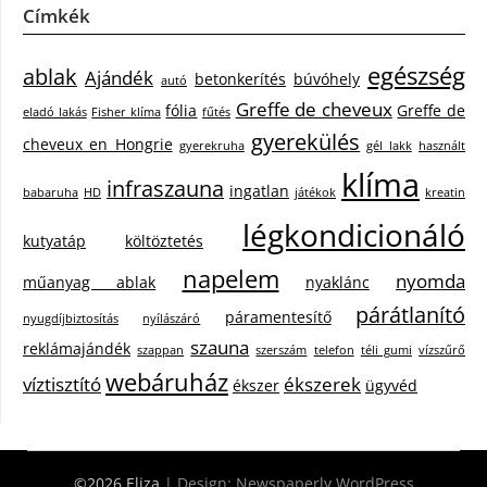
Címkék
egészség
ablak
Ajándék
betonkerítés
búvóhely
autó
Greffe de cheveux
fólia
Greffe de
eladó lakás
Fisher klíma
fűtés
gyerekülés
cheveux en Hongrie
gyerekruha
gél lakk
használt
klíma
infraszauna
ingatlan
babaruha
HD
játékok
kreatin
légkondicionáló
kutyatáp
költöztetés
napelem
nyomda
műanyag ablak
nyaklánc
párátlanító
páramentesítő
nyugdíjbiztosítás
nyílászáró
szauna
reklámajándék
szappan
szerszám
telefon
téli gumi
vízszűrő
webáruház
víztisztító
ékszerek
ékszer
ügyvéd
©2026 Eliza
| Design:
Newspaperly WordPress