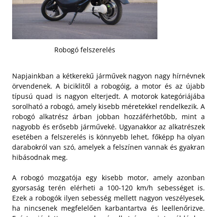
Robogó felszerelés
Napjainkban a kétkerekű járművek nagyon nagy hírnévnek
örvendenek. A biciklitől a robogóig, a motor és az újabb
típusú quad is nagyon elterjedt. A motorok kategóriájába
sorolható a robogó, amely kisebb méretekkel rendelkezik. A
robogó alkatrész árban jobban hozzáférhetőbb, mint a
nagyobb és erősebb járműveké. Ugyanakkor az alkatrészek
esetében a felszerelés is könnyebb lehet, főképp ha olyan
darabokról van szó, amelyek a felszínen vannak és gyakran
hibásodnak meg.
A robogó mozgatója egy kisebb motor, amely azonban
gyorsaság terén elérheti a 100-120 km/h sebességet is.
Ezek a robogók ilyen sebesség mellett nagyon veszélyesek,
ha nincsenek megfelelően karbantartva és leellenőrizve.