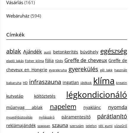
Vásárlás
(161)
Webáruház
(594)
Címkék
egészség
ablak
Ajándék
betonkerítés
búvóhely
autó
Greffe de cheveux
fólia
Greffe de
eladó lakás
Fisher klíma
fűtés
gyerekülés
cheveux en Hongrie
gyerekruha
gél lakk
használt
klíma
infraszauna
ingatlan
babaruha
HD
játékok
kreatin
légkondicionáló
kutyatáp
költöztetés
napelem
nyomda
műanyag ablak
nyaklánc
párátlanító
páramentesítő
nyugdíjbiztosítás
nyílászáró
szauna
reklámajándék
szappan
szerszám
telefon
téli gumi
vízszűrő