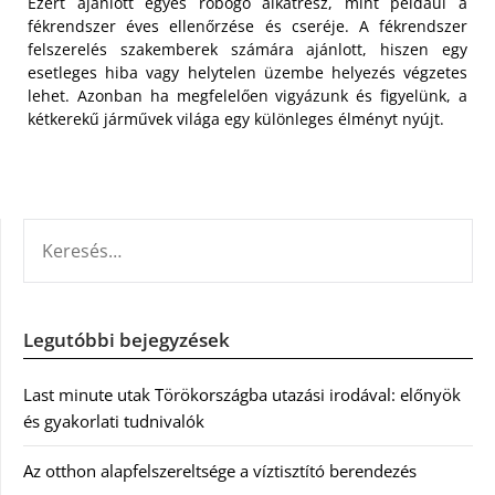
Ezért ajánlott egyes robogó alkatrész, mint például a
fékrendszer éves ellenőrzése és cseréje. A fékrendszer
felszerelés szakemberek számára ajánlott, hiszen egy
esetleges hiba vagy helytelen üzembe helyezés végzetes
lehet. Azonban ha megfelelően vigyázunk és figyelünk, a
kétkerekű járművek világa egy különleges élményt nyújt.
KERESÉS:
Legutóbbi bejegyzések
Last minute utak Törökországba utazási irodával: előnyök
és gyakorlati tudnivalók
Az otthon alapfelszereltsége a víztisztító berendezés