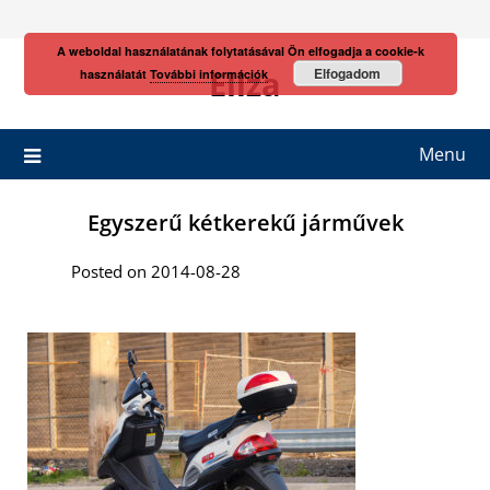
Skip
to
A weboldal használatának folytatásával Ön elfogadja a cookie-k
content
Eliza
Elfogadom
használatát
További információk
Menu
Egyszerű kétkerekű járművek
Posted on 2014-08-28