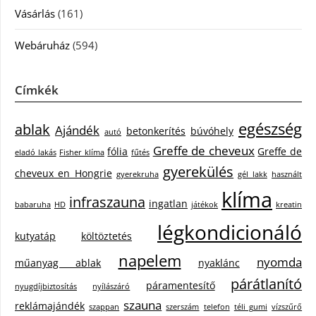
Vásárlás
(161)
Webáruház
(594)
Címkék
egészség
ablak
Ajándék
betonkerítés
búvóhely
autó
Greffe de cheveux
fólia
Greffe de
eladó lakás
Fisher klíma
fűtés
gyerekülés
cheveux en Hongrie
gyerekruha
gél lakk
használt
klíma
infraszauna
ingatlan
babaruha
HD
játékok
kreatin
légkondicionáló
kutyatáp
költöztetés
napelem
nyomda
műanyag ablak
nyaklánc
párátlanító
páramentesítő
nyugdíjbiztosítás
nyílászáró
szauna
reklámajándék
szappan
szerszám
telefon
téli gumi
vízszűrő