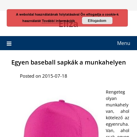
Skip
to
A weboldal használatának folytatásával Ön elfogadja a cookie-k
content
Eliza
Elfogadom
használatát
További információk
Menu
Egyen baseball sapkák a munkahelyen
Posted on 2015-07-18
Rengeteg
olyan
munkahely
van, ahol
kötelező az
egyenruha.
Van, ahol
csak egyen