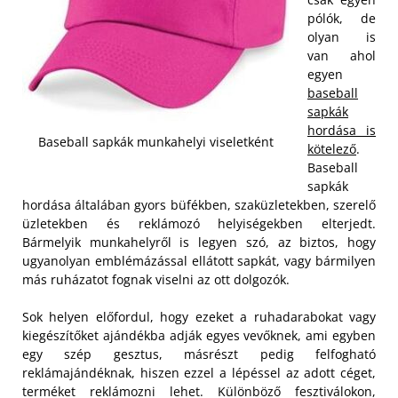
pólók, de
olyan is
van ahol
egyen
baseball
sapkák
hordása is
Baseball sapkák munkahelyi viseletként
kötelező
.
Baseball
sapkák
hordása általában gyors büfékben, szaküzletekben, szerelő
üzletekben és reklámozó helyiségekben elterjedt.
Bármelyik munkahelyről is legyen szó, az biztos, hogy
ugyanolyan emblémázással ellátott sapkát, vagy bármilyen
más ruházatot fognak viselni az ott dolgozók.
Sok helyen előfordul, hogy ezeket a ruhadarabokat vagy
kiegészítőket ajándékba adják egyes vevőknek, ami egyben
egy szép gesztus, másrészt pedig felfogható
reklámajándéknak, hiszen ezzel a lépéssel az adott céget,
terméket reklámozni lehet. Különböző fesztiválokon,