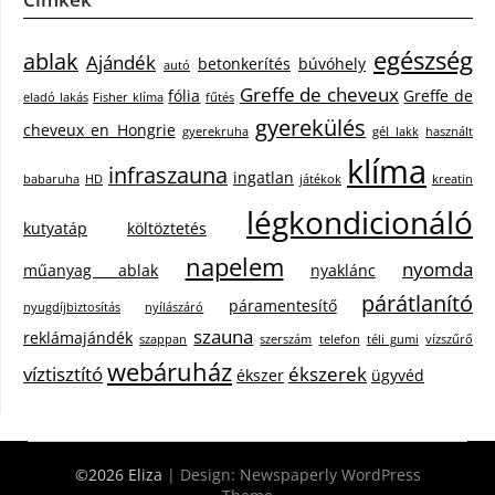
egészség
ablak
Ajándék
betonkerítés
búvóhely
autó
Greffe de cheveux
fólia
Greffe de
eladó lakás
Fisher klíma
fűtés
gyerekülés
cheveux en Hongrie
gyerekruha
gél lakk
használt
klíma
infraszauna
ingatlan
babaruha
HD
játékok
kreatin
légkondicionáló
kutyatáp
költöztetés
napelem
nyomda
műanyag ablak
nyaklánc
párátlanító
páramentesítő
nyugdíjbiztosítás
nyílászáró
szauna
reklámajándék
szappan
szerszám
telefon
téli gumi
vízszűrő
webáruház
víztisztító
ékszerek
ékszer
ügyvéd
©2026 Eliza
| Design:
Newspaperly WordPress