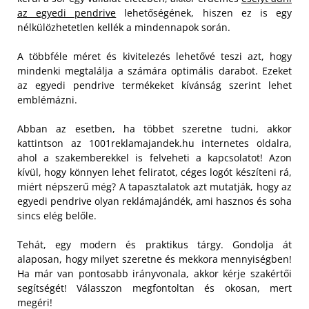
az egyedi pendrive
lehetőségének, hiszen ez is egy
nélkülözhetetlen kellék a mindennapok során.
A többféle méret és kivitelezés lehetővé teszi azt, hogy
mindenki megtalálja a számára optimális darabot. Ezeket
az egyedi pendrive termékeket kívánság szerint lehet
emblémázni.
Abban az esetben, ha többet szeretne tudni, akkor
kattintson az 1001reklamajandek.hu internetes oldalra,
ahol a szakemberekkel is felveheti a kapcsolatot! Azon
kívül, hogy könnyen lehet feliratot, céges logót készíteni rá,
miért népszerű még? A tapasztalatok azt mutatják, hogy az
egyedi pendrive olyan reklámajándék, ami hasznos és soha
sincs elég belőle.
Tehát, egy modern és praktikus tárgy. Gondolja át
alaposan, hogy milyet szeretne és mekkora mennyiségben!
Ha már van pontosabb irányvonala, akkor kérje szakértői
segítségét! Válasszon megfontoltan és okosan, mert
megéri!