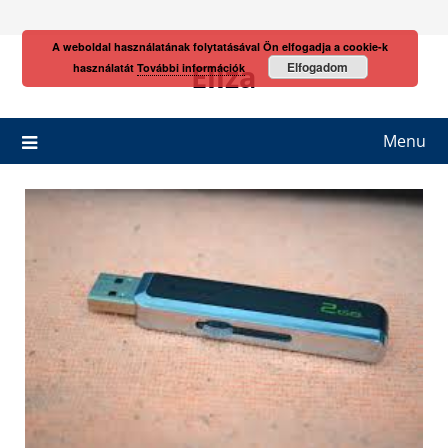
Skip
to
A weboldal használatának folytatásával Ön elfogadja a cookie-k
content
Eliza
Elfogadom
használatát
További információk
Menu