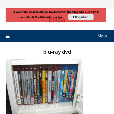
Skip
to
A weboldal használatának folytatásával Ön elfogadja a cookie-k
content
Eliza
Elfogadom
használatát
További információk
Menu
blu-ray dvd