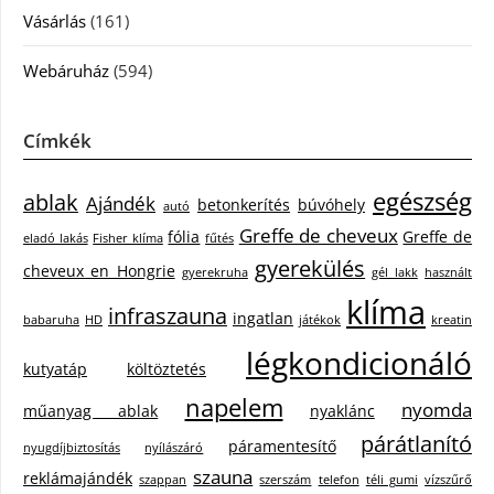
Vásárlás
(161)
Webáruház
(594)
Címkék
egészség
ablak
Ajándék
betonkerítés
búvóhely
autó
Greffe de cheveux
fólia
Greffe de
eladó lakás
Fisher klíma
fűtés
gyerekülés
cheveux en Hongrie
gyerekruha
gél lakk
használt
klíma
infraszauna
ingatlan
babaruha
HD
játékok
kreatin
légkondicionáló
kutyatáp
költöztetés
napelem
nyomda
műanyag ablak
nyaklánc
párátlanító
páramentesítő
nyugdíjbiztosítás
nyílászáró
szauna
reklámajándék
szappan
szerszám
telefon
téli gumi
vízszűrő