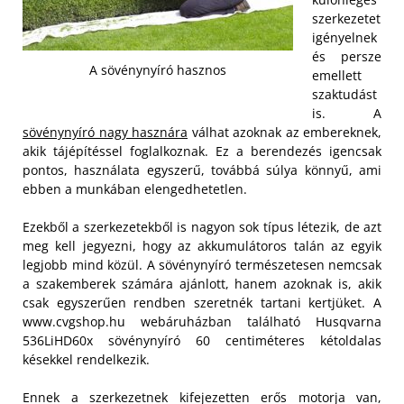
szerkezetet
igényelnek
és persze
A sövénynyíró hasznos
emellett
szaktudást
is. A
sövénynyíró nagy hasznára
válhat azoknak az embereknek,
akik tájépítéssel foglalkoznak. Ez a berendezés igencsak
pontos, használata egyszerű, továbbá súlya könnyű, ami
ebben a munkában elengedhetetlen.
Ezekből a szerkezetekből is nagyon sok típus létezik, de azt
meg kell jegyezni, hogy az akkumulátoros talán az egyik
legjobb mind közül. A sövénynyíró természetesen nemcsak
a szakemberek számára ajánlott, hanem azoknak is, akik
csak egyszerűen rendben szeretnék tartani kertjüket. A
www.cvgshop.hu webáruházban található Husqvarna
536LiHD60x sövénynyíró 60 centiméteres kétoldalas
késekkel rendelkezik.
Ennek a szerkezetnek kifejezetten erős motorja van,