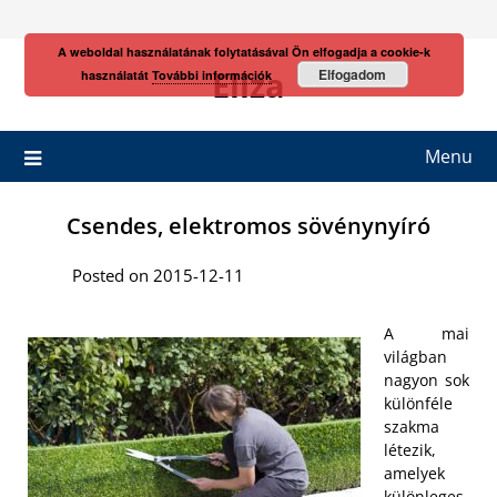
Skip
to
A weboldal használatának folytatásával Ön elfogadja a cookie-k
content
Eliza
Elfogadom
használatát
További információk
Menu
Csendes, elektromos sövénynyíró
Posted on 2015-12-11
A mai
világban
nagyon sok
különféle
szakma
létezik,
amelyek
különleges