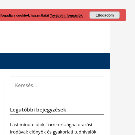
Elfogadom
lfogadja a cookie-k használatát
További információk
KERESÉS:
Legutóbbi bejegyzések
Last minute utak Törökországba utazási
irodával: előnyök és gyakorlati tudnivalók