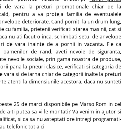
uri de vara
la preturi promotionale chiar de la
cald, pentru a va proteja familia de eventualele
 anvelope deteriorate. Cand porniti la un drum lung,
fie cu familia, prietenii verificati starea masinii, cat si
aca nu ati facut-o inca, schimbati setul de anvelope
ri de vara inainte de a pornii in vacanta.
Fie ca
ul oamenilor de rand, aveti nevoie de siguranta,
te nevoile sociale, prin gama noastra de produse,
orii pana la pneuri clasice, verificati si categoria de
vara si de iarna chiar de categorii inalte la preturi
arte atenti la dimensiunile acestora, daca nu sunteti
 peste 25 de marci disponibile pe Marso.Rom in cel
nde a-ti putea sa vi le montati? Va venim in ajutor si
alificat, si ca sa nu asteptati ore intregi programati-
u telefonic tot aici.