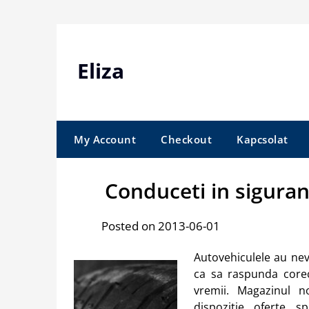
Skip
to
content
Eliza
My Account
Checkout
Kapcsolat
Conduceti in siguran
Posted on 2013-06-01
Autovehiculele au ne
ca sa raspunda corec
vremii. Magazinul 
dispozitie oferte s