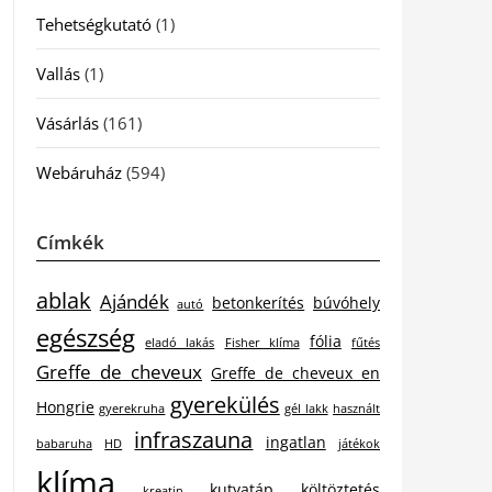
Tehetségkutató
(1)
Vallás
(1)
Vásárlás
(161)
Webáruház
(594)
Címkék
ablak
Ajándék
betonkerítés
búvóhely
autó
egészség
fólia
eladó lakás
Fisher klíma
fűtés
Greffe de cheveux
Greffe de cheveux en
gyerekülés
Hongrie
gyerekruha
gél lakk
használt
infraszauna
ingatlan
babaruha
HD
játékok
klíma
kutyatáp
költöztetés
kreatin