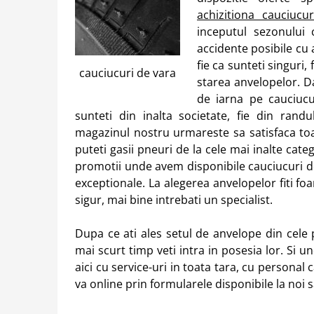
achizitiona cauciuc
inceputul sezonului 
accidente posibile cu
fie ca sunteti singuri, 
cauciucuri de vara
starea anvelopelor. D
de iarna pe cauciucu
sunteti din inalta societate, fie din rand
magazinul nostru urmareste sa satisfaca toa
puteti gasii pneuri de la cele mai inalte categ
promotii unde avem disponibile cauciucuri de 
exceptionale. La alegerea anvelopelor fiti fo
sigur, mai bine intrebati un specialist.
Dupa ce ati ales setul de anvelope din cele
mai scurt timp veti intra in posesia lor. Si u
aici cu service-uri in toata tara, cu personal c
va online prin formularele disponibile la noi sa