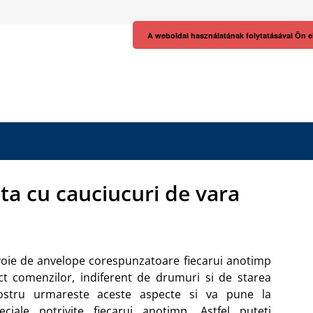
A weboldal használatának folytatásával Ön e
ta cu cauciucuri de vara
voie de anvelope corespunzatoare fiecarui anotimp
t comenzilor, indiferent de drumuri si de starea
nostru urmareste aceste aspecte si va pune la
peciale potrivite fiecarui anotimp.
Astfel puteti