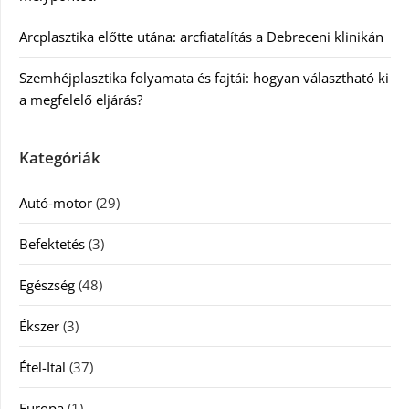
Arcplasztika előtte utána: arcfiatalítás a Debreceni klinikán
Szemhéjplasztika folyamata és fajtái: hogyan választható ki
a megfelelő eljárás?
Kategóriák
Autó-motor
(29)
Befektetés
(3)
Egészség
(48)
Ékszer
(3)
Étel-Ital
(37)
Europa
(1)