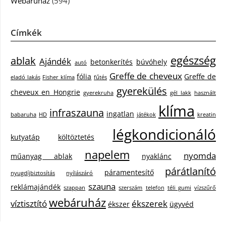
Webáruház
(594)
Címkék
egészség
ablak
Ajándék
betonkerítés
búvóhely
autó
Greffe de cheveux
fólia
Greffe de
eladó lakás
Fisher klíma
fűtés
gyerekülés
cheveux en Hongrie
gyerekruha
gél lakk
használt
klíma
infraszauna
ingatlan
babaruha
HD
játékok
kreatin
légkondicionáló
kutyatáp
költöztetés
napelem
nyomda
műanyag ablak
nyaklánc
párátlanító
páramentesítő
nyugdíjbiztosítás
nyílászáró
szauna
reklámajándék
szappan
szerszám
telefon
téli gumi
vízszűrő
webáruház
víztisztító
ékszerek
ékszer
ügyvéd