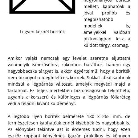
mellett, kaphatóak a
jóval profibb és
megbízhatóbb
modellek is,
Legyen kéznél boríték
amelyekkel valóban
biztonságban lesz a
küldött tárgy, csomag.
Amikor valaki nemcsak egy levelet szeretne eljuttatni
valamelyik ismerőséhez, rokonhoz, baráthoz, hanem egy
nagyobbacska tárgyat is, akkor egyértelmű, hogy a boríték
nem bizonyul a megfelelő eszköznek. Sokkal ideálisabbnak
minősül a légpárnás változat, amelyik megvédi majd a
tartalmát. Ez teljes mértékben biztonságosnak tekinthető,
ugyanis a korszerű és különleges a légpárnás fóliaréteg
védi a feladni kívánt küldeményt.
A legtöbb ilyen boríték belmérete 180 x 265 mm, de
természetesen kaphatóak ennél kisebbek és nagyobbak is.
Az előnyöket tekintve azt is érdemes tudni, hogy ezen
eszköz roppant kényelmes, igazán praktikus és könnyen