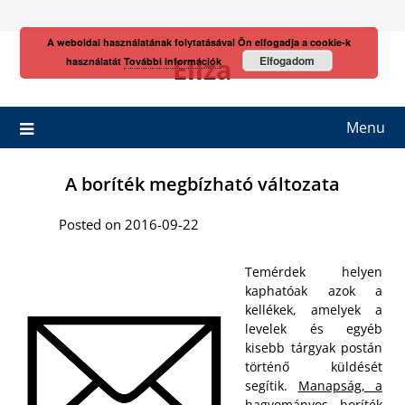
Skip
to
A weboldal használatának folytatásával Ön elfogadja a cookie-k
content
Eliza
Elfogadom
használatát
További információk
Menu
A boríték megbízható változata
Posted on 2016-09-22
Temérdek helyen
kaphatóak azok a
kellékek, amelyek a
levelek és egyéb
kisebb tárgyak postán
történő küldését
segítik.
Manapság, a
hagyományos boríték