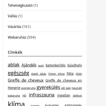
Tehetségkutató
(1)
Vallás
(1)
Vásárlás
(161)
Webáruház
(594)
Címkék
ablak
Ajándék
betonkerítés
búvóhely
autó
egészség
fólia
eladó lakás
Fisher klíma
fűtés
Greffe de cheveux
Greffe de cheveux en
gyerekülés
Hongrie
gyerekruha
gél lakk
használt
infraszauna
ingatlan
babaruha
HD
játékok
klíma
kutyatáp
költöztetés
kreatin