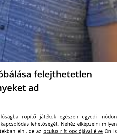
róbálása felejthetetlen
yeket ad
valóságba röpítő játékok egészen egyedi módon
kikapcsolódás lehetőségét. Nehéz elképzelni milyen
átékban élni, de az
oculus rift opciójával élve
Ön is