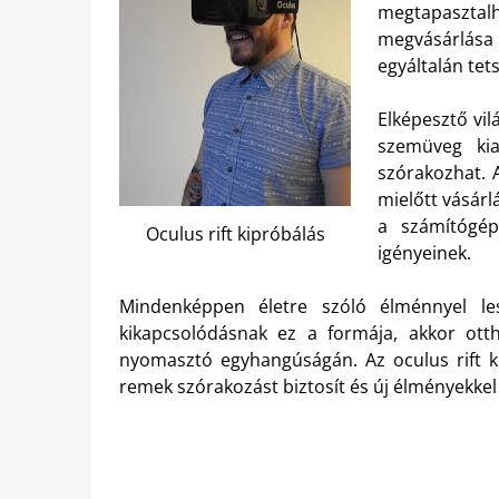
megtapasztal
megvásárlása 
egyáltalán tet
Elképesztő vil
szemüveg kia
szórakozhat. 
mielőtt vásárl
a számítógép
Oculus rift kipróbálás
igényeinek.
Mindenképpen életre szóló élménnyel le
kikapcsolódásnak ez a formája, akkor ot
nyomasztó egyhangúságán. Az oculus rift ki
remek szórakozást biztosít és új élményekkel 