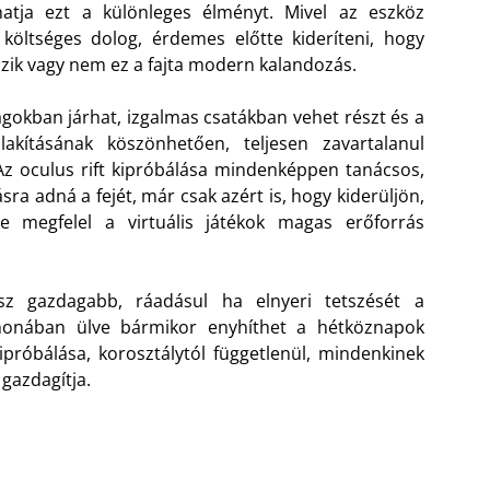
hatja ezt a különleges élményt. Mivel az eszköz
költséges dolog, érdemes előtte kideríteni, hogy
szik vagy nem ez a fajta modern kalandozás.
ágokban járhat, izgalmas csatákban vehet részt és a
lakításának köszönhetően, teljesen zavartalanul
Az oculus rift kipróbálása mindenképpen tanácsos,
ásra adná a fejét, már csak azért is, hogy kiderüljön,
e megfelel a virtuális játékok magas erőforrás
sz gazdagabb, ráadásul ha elnyeri tetszését a
thonában ülve bármikor enyhíthet a hétköznapok
próbálása, korosztálytól függetlenül, mindenkinek
gazdagítja.