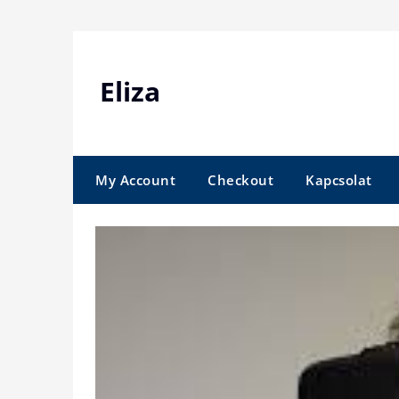
Skip
to
content
Eliza
My Account
Checkout
Kapcsolat