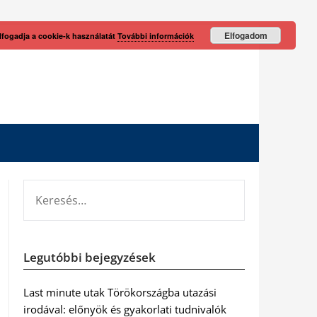
Elfogadom
lfogadja a cookie-k használatát
További információk
KERESÉS:
Legutóbbi bejegyzések
Last minute utak Törökországba utazási
irodával: előnyök és gyakorlati tudnivalók