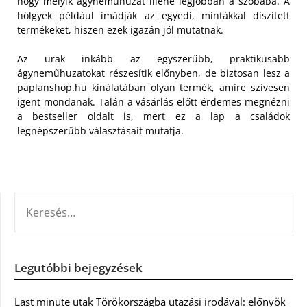
hogy melyik ágyneműhuzat illene legjobban a szobába. A
hölgyek például imádják az egyedi, mintákkal díszített
termékeket, hiszen ezek igazán jól mutatnak.
Az urak inkább az egyszerűbb, praktikusabb
ágyneműhuzatokat részesítik előnyben, de biztosan lesz a
paplanshop.hu kínálatában olyan termék, amire szívesen
igent mondanak. Talán a vásárlás előtt érdemes megnézni
a bestseller oldalt is, mert ez a lap a családok
legnépszerűbb választásait mutatja.
KERESÉS:
Legutóbbi bejegyzések
Last minute utak Törökországba utazási irodával: előnyök