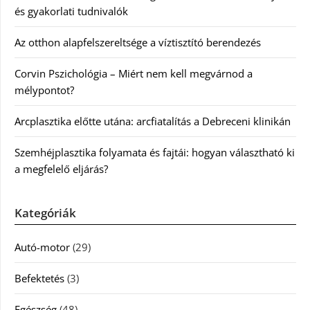
és gyakorlati tudnivalók
Az otthon alapfelszereltsége a víztisztító berendezés
Corvin Pszichológia – Miért nem kell megvárnod a
mélypontot?
Arcplasztika előtte utána: arcfiatalítás a Debreceni klinikán
Szemhéjplasztika folyamata és fajtái: hogyan választható ki
a megfelelő eljárás?
Kategóriák
Autó-motor
(29)
Befektetés
(3)
Egészség
(48)