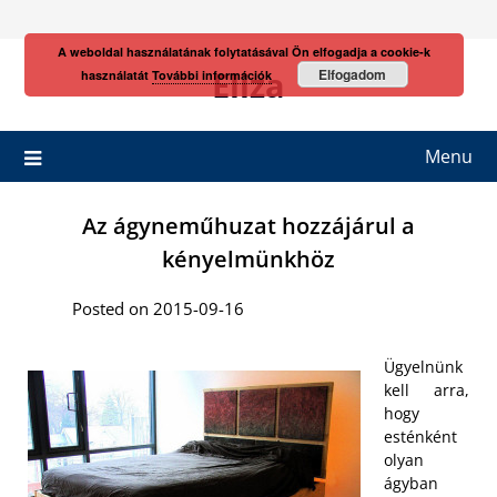
Skip
to
A weboldal használatának folytatásával Ön elfogadja a cookie-k
content
Eliza
Elfogadom
használatát
További információk
Menu
Az ágyneműhuzat hozzájárul a
kényelmünkhöz
Posted on 2015-09-16
Ügyelnünk
kell arra,
hogy
esténként
olyan
ágyban