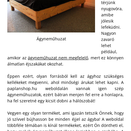
térjünk
nyugovóra,
amibe
jólesik
lefeküdni.
Nagyon
Ágyneműhuzat
zavaró
lehet
például,
amikor az
ágyneműhuzat nem megfelelő
, mert ez könnyen
álmatlan éjszakákat okozhat.
Éppen ezért, olyan forrásból kell az ágyhoz szükséges
kellékeket megvenni, ahol minőségi árukat lehet kapni. A
paplanshop.hu weboldalán vannak igen szép
ágyneműhuzatok, ezért bátran menjen fel erre a honlapra,
ha fel szeretné egy kicsit dobni a hálószobát!
Vegyen egy olyan terméket, ami igazán tetszik Önnek, hogy
jó szívvel bújhasson be minden éjjel az ágyba! A weboldal
többféle témában is kínál termékeket, ezért Ön döntheti el,