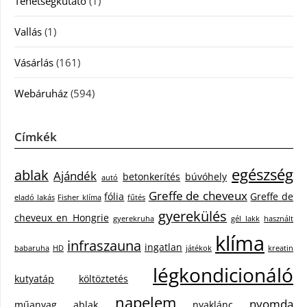
Tehetségkutató
(1)
Vallás
(1)
Vásárlás
(161)
Webáruház
(594)
Címkék
egészség
ablak
Ajándék
betonkerítés
búvóhely
autó
Greffe de cheveux
fólia
Greffe de
eladó lakás
Fisher klíma
fűtés
gyerekülés
cheveux en Hongrie
gyerekruha
gél lakk
használt
klíma
infraszauna
ingatlan
babaruha
HD
játékok
kreatin
légkondicionáló
kutyatáp
költöztetés
napelem
nyomda
műanyag ablak
nyaklánc