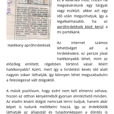
megvásárolunk egy tárgyat
vagy eszközt, akkor azt egy
idő után megunhatjuk, így a
legalkalmasabb, ha az
apróhirdetések közé kerül
a
mi portékánk.
Az internet számos
Hatékony apróhirdetések
lehetőséget ad a
hirdetésekre, ez persze jóval
hatékonyabb lehet, mint az
előzőleg említett, régebben történő vásár. Miért
hatékonyabb? Azért, mert így a hirdetést kevés idő alatt
nagyon sokan láthatják, így könnyen lehet megszabadulni
a feleslegessé vált dolgoktól.
A másik pozitívum, hogy ezért nem kell elmenni sehova,
hiszen az otthon kényelméből gyorsan elintézhető minden.
Az eladni kívánt dolgot nemcsak leírni tudjuk, hanem akár
képet is tudunk mellékelni hozzá, így az érdeklődők
láthatják az állapotát és tulajdonképpen a döntés is