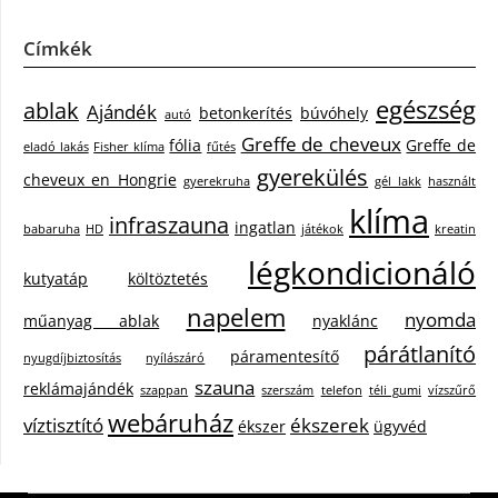
Címkék
egészség
ablak
Ajándék
betonkerítés
búvóhely
autó
Greffe de cheveux
fólia
Greffe de
eladó lakás
Fisher klíma
fűtés
gyerekülés
cheveux en Hongrie
gyerekruha
gél lakk
használt
klíma
infraszauna
ingatlan
babaruha
HD
játékok
kreatin
légkondicionáló
kutyatáp
költöztetés
napelem
nyomda
műanyag ablak
nyaklánc
párátlanító
páramentesítő
nyugdíjbiztosítás
nyílászáró
szauna
reklámajándék
szappan
szerszám
telefon
téli gumi
vízszűrő
webáruház
víztisztító
ékszerek
ékszer
ügyvéd