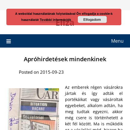
Skip
to
A weboldal használatának folytatásával Ön elfogadja a cookie-k
content
Eliza
Elfogadom
használatát
További információk
Menu
Apróhirdetések mindenkinek
Posted on 2015-09-23
Az emberek régen vásárokra
jártak és így adták el
portékáikat vagy vásároltak
egyebeket, alkalom adtán, ha
meg tudtak egyezni, akkor
még csere is történhetett a
két fél között. Ma is működik
ez a vásárlási mód, hiszen ha