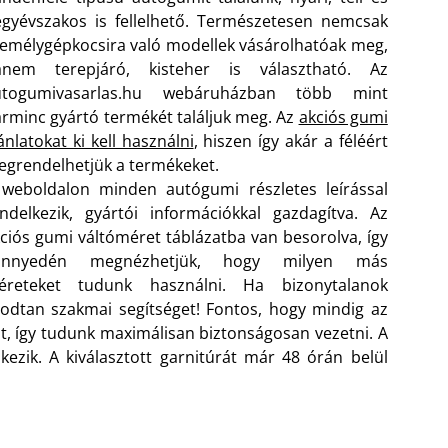
gyévszakos is fellelhető. Természetesen nemcsak
emélygépkocsira való modellek vásárolhatóak meg,
anem terepjáró, kisteher is választható. Az
utogumivasarlas.hu webáruházban több mint
rminc gyártó termékét találjuk meg. Az
akciós gumi
ánlatokat ki kell használni
, hiszen így akár a féléért
grendelhetjük a termékeket.
weboldalon minden autógumi részletes leírással
ndelkezik, gyártói információkkal gazdagítva. Az
ciós gumi váltóméret táblázatba van besorolva, így
önnyedén megnézhetjük, hogy milyen más
éreteket tudunk használni. Ha bizonytalanok
odtan szakmai segítséget! Fontos, hogy mindig az
t, így tudunk maximálisan biztonságosan vezetni. A
kezik. A kiválasztott garnitúrát már 48 órán belül