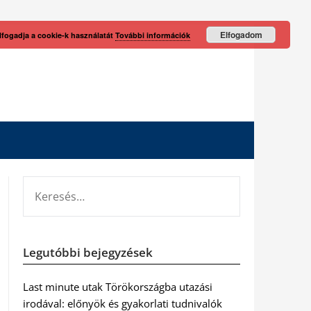
Elfogadom
lfogadja a cookie-k használatát
További információk
KERESÉS:
Legutóbbi bejegyzések
Last minute utak Törökországba utazási
irodával: előnyök és gyakorlati tudnivalók