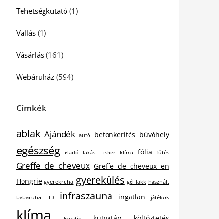
Tehetségkutató
(1)
Vallás
(1)
Vásárlás
(161)
Webáruház
(594)
Címkék
ablak
Ajándék
betonkerítés
búvóhely
autó
egészség
fólia
eladó lakás
Fisher klíma
fűtés
Greffe de cheveux
Greffe de cheveux en
gyerekülés
Hongrie
gyerekruha
gél lakk
használt
infraszauna
ingatlan
babaruha
HD
játékok
klíma
kutyatáp
költöztetés
kreatin