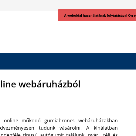
A weboldal használatának folytatásával Ön e
nline webáruházból
z online működő gumiabroncs webáruházakban
edvezményesen tudunk vásárolni. A kínálatban
ndenféle típusú autógumit találunk, nyári, téli és