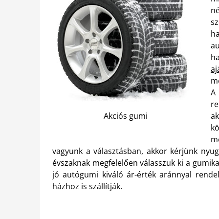
né
sz
h
a
ha
aj
me
A 
re
Akciós gumi
ak
k
m
vagyunk a választásban, akkor kérjünk nyug
évszaknak megfelelően válasszuk ki a gumika
jó autógumi kiváló ár-érték aránnyal rendel
házhoz is szállítják.