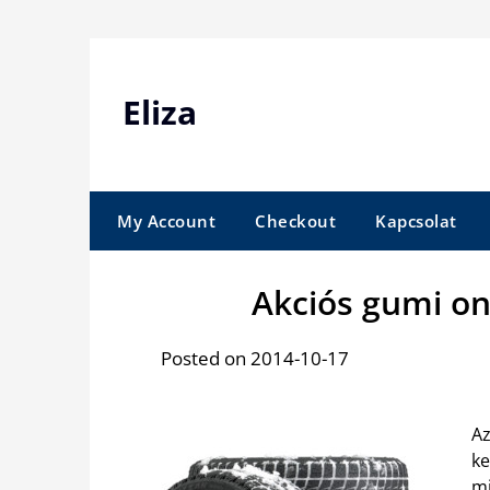
Skip
to
content
Eliza
My Account
Checkout
Kapcsolat
Akciós gumi o
Posted on 2014-10-17
A
k
mi