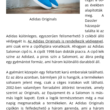
as években
alapították
meg. A
Adidas Originals
Dassler
házaspár
találta ki az
Adidas különleges, egyszerűen felismerhető 3 csíkból álló
védjegyét is.
Az Adidas Originals is rendelkezik védjeggyel
,
ami csak erre a cipőfajtára vonatkozik. Ahogyan az Adidas
Salomon cipő is. A cipőt 1998-ban dobták piacra. A cipő kék
színe az Adidast, a piros szín a Salomont, az ábra pedig
egy gyémántot formáz, ami három különálló darabból áll.
A gyémánt közepén egy feltartott karú emberalak található.
Ez az ábra azonban, bármilyen jól is hangzik, a termékeken
sohasem jelent meg, csak a céges iratokon volt látható.
2002-ben valamilyen forradalmi áttörést terveztek, amely
szerint az Originals, az Equipment és a Salomon is más-
más logót kapott. Ezek a logók természetesen még a mai
napig megmaradtak a termékeken. Az Adidas Originals
cipőkön is felfedezhető a három gerenda, ami a három