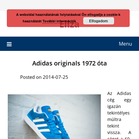
Skip
to
A weboldal használatának folytatásával Ön elfogadja a cookie-k
content
Eliza
Elfogadom
használatát
További információk
Menu
Adidas originals 1972 óta
Posted on 2014-07-25
Az Adidas
cég egy
igazán
tekintélyes
múltra
tekint
vissza. A
céget a 60-