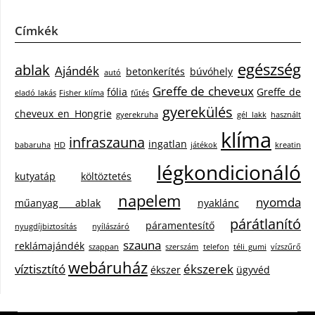
Címkék
egészség
ablak
Ajándék
betonkerítés
búvóhely
autó
Greffe de cheveux
fólia
Greffe de
eladó lakás
Fisher klíma
fűtés
gyerekülés
cheveux en Hongrie
gyerekruha
gél lakk
használt
klíma
infraszauna
ingatlan
babaruha
HD
játékok
kreatin
légkondicionáló
kutyatáp
költöztetés
napelem
nyomda
műanyag ablak
nyaklánc
párátlanító
páramentesítő
nyugdíjbiztosítás
nyílászáró
szauna
reklámajándék
szappan
szerszám
telefon
téli gumi
vízszűrő
webáruház
víztisztító
ékszerek
ékszer
ügyvéd