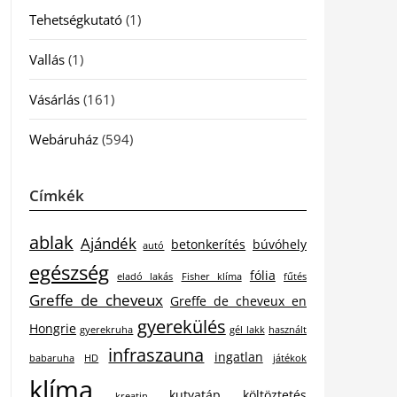
Tehetségkutató
(1)
Vallás
(1)
Vásárlás
(161)
Webáruház
(594)
Címkék
ablak
Ajándék
betonkerítés
búvóhely
autó
egészség
fólia
eladó lakás
Fisher klíma
fűtés
Greffe de cheveux
Greffe de cheveux en
gyerekülés
Hongrie
gyerekruha
gél lakk
használt
infraszauna
ingatlan
babaruha
HD
játékok
klíma
kutyatáp
költöztetés
kreatin