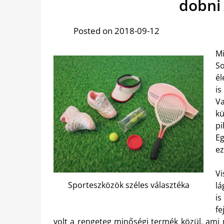
dobni
Posted on 2018-09-12
Mi
So
é
is
Va
kü
pi
Eg
ez
Vi
Sporteszközök széles választéka
lá
is
fe
volt a rengeteg minőségi termék közül, ami