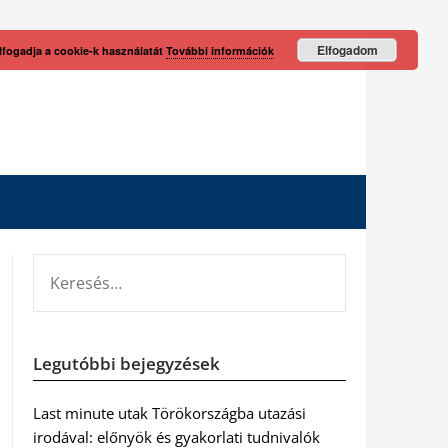
Elfogadom
lfogadja a cookie-k használatát
További információk
KERESÉS:
Legutóbbi bejegyzések
Last minute utak Törökországba utazási
irodával: előnyök és gyakorlati tudnivalók