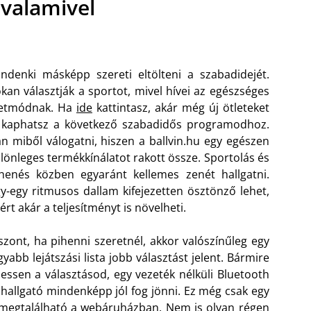
 valamivel
ndenki másképp szereti eltölteni a szabadidejét.
kan választják a sportot, mivel hívei az egészséges
letmódnak. Ha
ide
kattintasz, akár még új ötleteket
 kaphatsz a következő szabadidős programodhoz.
n miből válogatni, hiszen a ballvin.hu egy egészen
lönleges termékkínálatot rakott össze. Sportolás és
henés közben egyaránt kellemes zenét hallgatni.
y-egy ritmusos dallam kifejezetten ösztönző lehet,
ért akár a teljesítményt is növelheti.
szont, ha pihenni szeretnél, akkor valószínűleg egy
gyabb lejátszási lista jobb választást jelent. Bármire
 essen a választásod, egy vezeték nélküli Bluetooth
jhallgató mindenképp jól fog jönni. Ez még csak egy
 megtalálható a webáruházban. Nem is olyan régen