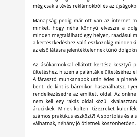
még csak a tévés reklámokból és az újságokbó
Manapság pedig már ott van az internet mi
minket, hogy néha könnyű elveszni a do
minden megtalálható egy helyen, ráadásul min
a kertészkedéshez való eszközökig mindenki 
az első látásra jelentéktelennek tűnő dolgokn
Az ásókarmokkal ellátott kertész kesztyű 
ültetéshez, hiszen a palánták elültetéséhez 
A fárasztó munkanapok után édes a pihenés
bent, de kint is bármikor használhatsz. Ily
rendelkezésedre az említett oldal. Az onlin
nem kell egy rakás oldal közül kiválaszta
árucikkek. Minek költeni tízezreket különfél
számos praktikus eszközt?! A sportolás és a
válhatnak, néhány jó ötletnek köszönhetően.