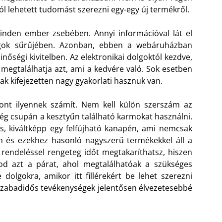
l lehetett tudomást szerezni egy-egy új termékről.
nden ember zsebében. Annyi információval lát el
lgok sűrűjében. Azonban, ebben a webáruházban
őségi kivitelben. Az elektronikai dolgoktól kezdve,
megtalálhatja azt, ami a kedvére való. Sok esetben
ak kifejezetten nagy gyakorlati hasznuk van.
pont ilyennek számít. Nem kell külön szerszám az
elég csupán a kesztyűn található karmokat használni.
, kiváltképp egy felfújható kanapén, ami nemcsak
en és ezekhez hasonló nagyszerű termékekkel áll a
e rendeléssel rengeteg időt megtakaríthatsz, hiszen
nod azt a párat, ahol megtalálhatóak a szükséges
e dolgokra, amikor itt fillérekért be lehet szerezni
 szabadidős tevékenységek jelentősen élvezetesebbé