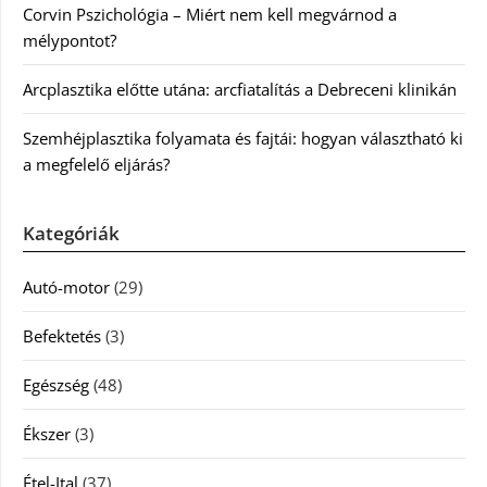
Corvin Pszichológia – Miért nem kell megvárnod a
mélypontot?
Arcplasztika előtte utána: arcfiatalítás a Debreceni klinikán
Szemhéjplasztika folyamata és fajtái: hogyan választható ki
a megfelelő eljárás?
Kategóriák
Autó-motor
(29)
Befektetés
(3)
Egészség
(48)
Ékszer
(3)
Étel-Ital
(37)