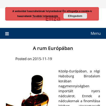
Skip
to
A weboldal használatának folytatásával Ön elfogadja a cookie-k
content
Eliza
Elfogadom
használatát
További információk
Menu
A rum Európában
Posted on 2015-11-19
Közép-Európában, a régi
Habsburg Birodalom
korában
nagymennyiségben
importált nyers
nádcukrot. Ennek a
nádcukornak a finomítása
közben visszamaradt