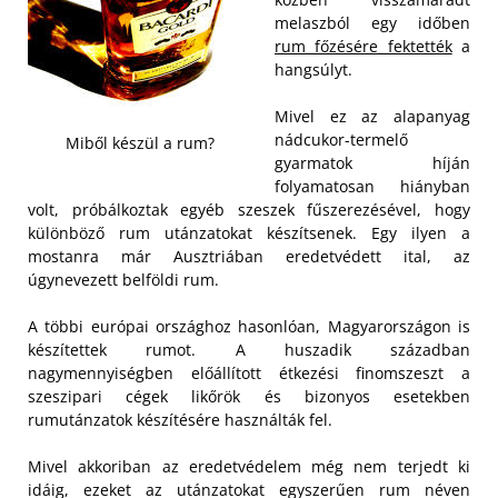
melaszból egy időben
rum főzésére fektették
a
hangsúlyt.
Mivel ez az alapanyag
nádcukor-termelő
Miből készül a rum?
gyarmatok híján
folyamatosan hiányban
volt, próbálkoztak egyéb szeszek fűszerezésével, hogy
különböző rum utánzatokat készítsenek. Egy ilyen a
mostanra már Ausztriában eredetvédett ital, az
úgynevezett belföldi rum.
A többi európai országhoz hasonlóan, Magyarországon is
készítettek rumot. A huszadik században
nagymennyiségben előállított étkezési finomszeszt a
szeszipari cégek likőrök és bizonyos esetekben
rumutánzatok készítésére használták fel.
Mivel akkoriban az eredetvédelem még nem terjedt ki
idáig, ezeket az utánzatokat egyszerűen rum néven