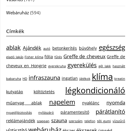
Webáruház
(594)
Címkék
egészség
ablak
Ajándék
betonkerítés
búvóhely
autó
Greffe de cheveux
fólia
Greffe de
eladó lakás
Fisher klíma
fűtés
gyerekülés
cheveux en Hongrie
gyerekruha
gél lakk
használt
klíma
infraszauna
ingatlan
babaruha
HD
játékok
kreatin
légkondicionáló
kutyatáp
költöztetés
napelem
nyomda
műanyag ablak
nyaklánc
párátlanító
páramentesítő
nyugdíjbiztosítás
nyílászáró
szauna
reklámajándék
szappan
szerszám
telefon
téli gumi
vízszűrő
webáruház
víztisztító
ékszerek
ékszer
ügyvéd