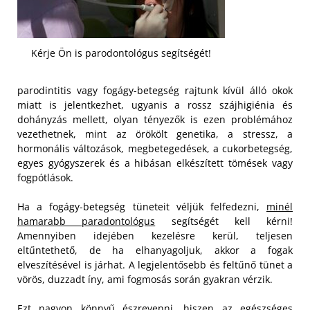
Kérje Ön is parodontológus segítségét!
parodintitis vagy fogágy-betegség rajtunk kívül álló okok
miatt is jelentkezhet, ugyanis a rossz szájhigiénia és
dohányzás mellett, olyan tényezők is ezen problémához
vezethetnek, mint az örökölt genetika, a stressz, a
hormonális változások, megbetegedések, a cukorbetegség,
egyes gyógyszerek és a hibásan elkészített tömések vagy
fogpótlások.
Ha a fogágy-betegség tüneteit véljük felfedezni,
minél
hamarabb paradontológus
segítségét kell kérni!
Amennyiben idejében kezelésre kerül, teljesen
eltűntethető, de ha elhanyagoljuk, akkor a fogak
elveszítésével is járhat. A legjelentősebb és feltűnő tünet a
vörös, duzzadt íny, ami fogmosás során gyakran vérzik.
Ezt nagyon könnyű észrevenni, hiszen az egészséges