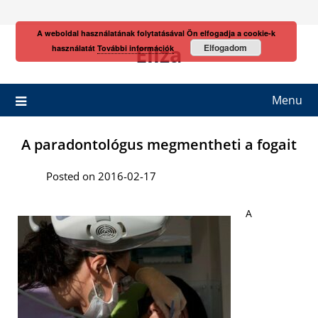
Skip
to
A weboldal használatának folytatásával Ön elfogadja a cookie-k
content
Eliza
Elfogadom
használatát
További információk
Menu
A paradontológus megmentheti a fogait
Posted on 2016-02-17
A