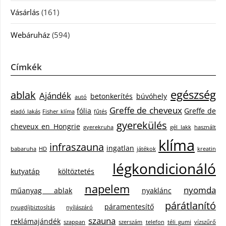
Vásárlás
(161)
Webáruház
(594)
Címkék
egészség
ablak
Ajándék
betonkerítés
búvóhely
autó
Greffe de cheveux
fólia
Greffe de
eladó lakás
Fisher klíma
fűtés
gyerekülés
cheveux en Hongrie
gyerekruha
gél lakk
használt
klíma
infraszauna
ingatlan
babaruha
HD
játékok
kreatin
légkondicionáló
kutyatáp
költöztetés
napelem
nyomda
műanyag ablak
nyaklánc
párátlanító
páramentesítő
nyugdíjbiztosítás
nyílászáró
szauna
reklámajándék
szappan
szerszám
telefon
téli gumi
vízszűrő