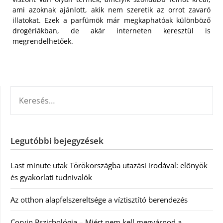
ami azoknak ajánlott, akik nem szeretik az orrot zavaró
illatokat. Ezek a parfümök már megkaphatóak különböző
drogériákban, de akár interneten keresztül is
megrendelhetőek.
KERESÉS:
Legutóbbi bejegyzések
Last minute utak Törökországba utazási irodával: előnyök
és gyakorlati tudnivalók
Az otthon alapfelszereltsége a víztisztító berendezés
Corvin Pszichológia – Miért nem kell megvárnod a