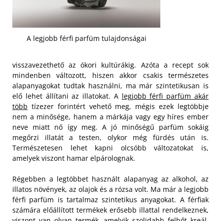
A legjobb férfi parfüm tulajdonságai
visszavezethető az ókori kultúrákig. Azóta a recept sok
mindenben változott, hiszen akkor csakis természetes
alapanyagokat tudtak használni, ma már szintetikusan is
elő lehet állítani az illatokat. A
legjobb férfi parfüm akár
több
tízezer forintért vehető meg, mégis ezek legtöbbje
nem a minősége, hanem a márkája vagy egy híres ember
neve miatt nő így meg. A jó minőségű parfüm sokáig
megőrzi illatát a testen, olykor még fürdés után is.
Természetesen lehet kapni olcsóbb változatokat is,
amelyek viszont hamar elpárolognak.
Régebben a legtöbbet használt alapanyag az alkohol, az
illatos növények, az olajok és a rózsa volt. Ma már a legjobb
férfi parfüm is tartalmaz szintetikus anyagokat. A férfiak
számára előállított termékek erősebb illattal rendelkeznek,
viszont van olyan termék, amelyik szolidabb felhőt kreál,