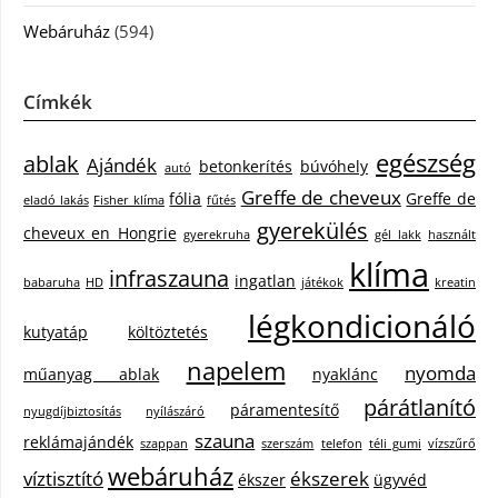
Webáruház
(594)
Címkék
egészség
ablak
Ajándék
betonkerítés
búvóhely
autó
Greffe de cheveux
fólia
Greffe de
eladó lakás
Fisher klíma
fűtés
gyerekülés
cheveux en Hongrie
gyerekruha
gél lakk
használt
klíma
infraszauna
ingatlan
babaruha
HD
játékok
kreatin
légkondicionáló
kutyatáp
költöztetés
napelem
nyomda
műanyag ablak
nyaklánc
párátlanító
páramentesítő
nyugdíjbiztosítás
nyílászáró
szauna
reklámajándék
szappan
szerszám
telefon
téli gumi
vízszűrő
webáruház
víztisztító
ékszerek
ékszer
ügyvéd