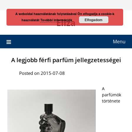
Skip
to
A weboldal használatának folytatásával Ön elfogadja a cookie-k
content
Eliza
Elfogadom
használatát
További információk
Menu
A legjobb férfi parfüm jellegzetességei
Posted on 2015-07-08
A
parfümök
története