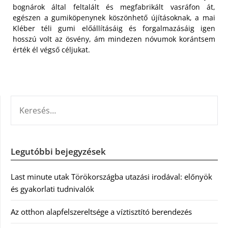
bognárok által feltalált és megfabrikált vasráfon át,
egészen a gumiköpenynek köszönhető újításoknak, a mai
Kléber téli gumi előállításáig és forgalmazásáig igen
hosszú volt az ösvény, ám mindezen nóvumok korántsem
érték él végső céljukat.
KERESÉS:
Legutóbbi bejegyzések
Last minute utak Törökországba utazási irodával: előnyök
és gyakorlati tudnivalók
Az otthon alapfelszereltsége a víztisztító berendezés