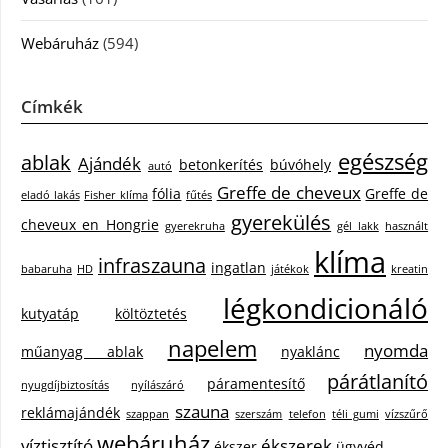
Webáruház
(594)
Címkék
egészség
ablak
Ajándék
betonkerítés
búvóhely
autó
Greffe de cheveux
fólia
Greffe de
eladó lakás
Fisher klíma
fűtés
gyerekülés
cheveux en Hongrie
gyerekruha
gél lakk
használt
klíma
infraszauna
ingatlan
babaruha
HD
játékok
kreatin
légkondicionáló
kutyatáp
költöztetés
napelem
nyomda
műanyag ablak
nyaklánc
párátlanító
páramentesítő
nyugdíjbiztosítás
nyílászáró
szauna
reklámajándék
szappan
szerszám
telefon
téli gumi
vízszűrő
webáruház
víztisztító
ékszerek
ékszer
ügyvéd