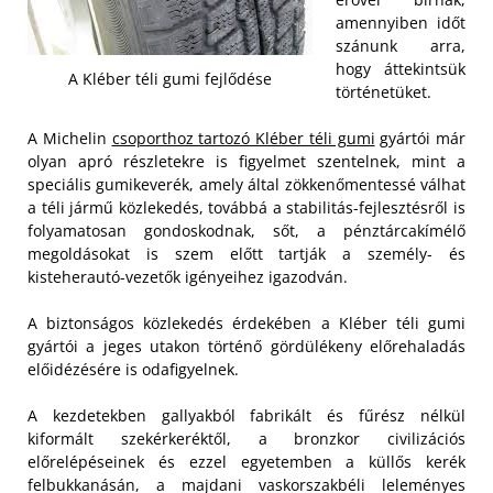
amennyiben időt
szánunk arra,
hogy áttekintsük
A Kléber téli gumi fejlődése
történetüket.
A Michelin
csoporthoz tartozó Kléber téli gumi
gyártói már
olyan apró részletekre is figyelmet szentelnek, mint a
speciális gumikeverék, amely által zökkenőmentessé válhat
a téli jármű közlekedés, továbbá a stabilitás-fejlesztésről is
folyamatosan gondoskodnak, sőt, a pénztárcakímélő
megoldásokat is szem előtt tartják a személy- és
kisteherautó-vezetők igényeihez igazodván.
A biztonságos közlekedés érdekében a Kléber téli gumi
gyártói a jeges utakon történő gördülékeny előrehaladás
előidézésére is odafigyelnek.
A kezdetekben gallyakból fabrikált és fűrész nélkül
kiformált szekérkeréktől, a bronzkor civilizációs
előrelépéseinek és ezzel egyetemben a küllős kerék
felbukkanásán, a majdani vaskorszakbéli leleményes