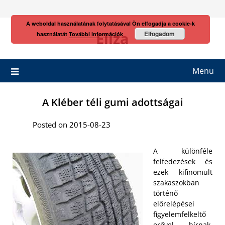
Skip
to
A weboldal használatának folytatásával Ön elfogadja a cookie-k
content
Eliza
Elfogadom
használatát
További információk
Menu
A Kléber téli gumi adottságai
Posted on 2015-08-23
A különféle
felfedezések és
ezek kifinomult
szakaszokban
történő
előrelépései
figyelemfelkeltő
erővel bírnak,