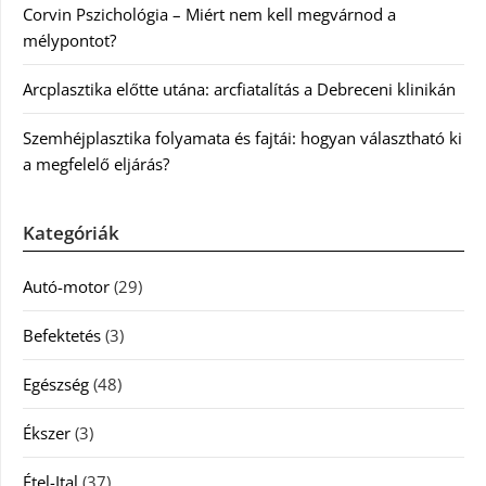
Corvin Pszichológia – Miért nem kell megvárnod a
mélypontot?
Arcplasztika előtte utána: arcfiatalítás a Debreceni klinikán
Szemhéjplasztika folyamata és fajtái: hogyan választható ki
a megfelelő eljárás?
Kategóriák
Autó-motor
(29)
Befektetés
(3)
Egészség
(48)
Ékszer
(3)
Étel-Ital
(37)