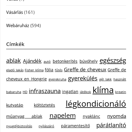
Vásárlás
(161)
Webáruház
(594)
Címkék
egészség
ablak
Ajándék
betonkerítés
búvóhely
autó
Greffe de cheveux
fólia
Greffe de
eladó lakás
Fisher klíma
fűtés
gyerekülés
cheveux en Hongrie
gyerekruha
gél lakk
használt
klíma
infraszauna
ingatlan
babaruha
HD
játékok
kreatin
légkondicionáló
kutyatáp
költöztetés
napelem
nyomda
műanyag ablak
nyaklánc
párátlanító
páramentesítő
nyugdíjbiztosítás
nyílászáró