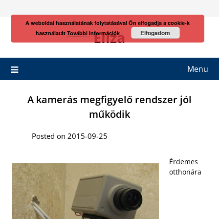
Skip
to
A weboldal használatának folytatásával Ön elfogadja a cookie-k
content
Eliza
Elfogadom
használatát
További információk
Menu
A kamerás megfigyelő rendszer jól
működik
Posted on 2015-09-25
Érdemes
otthonára