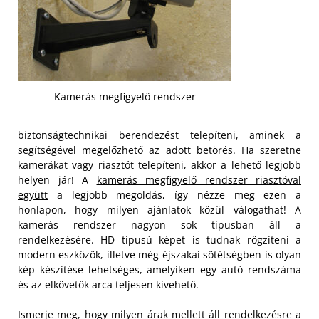
Kamerás megfigyelő rendszer
biztonságtechnikai berendezést telepíteni, aminek a
segítségével megelőzhető az adott betörés. Ha szeretne
kamerákat vagy riasztót telepíteni, akkor a lehető legjobb
helyen jár! A
kamerás megfigyelő rendszer riasztóval
együtt
a legjobb megoldás, így nézze meg ezen a
honlapon, hogy milyen ajánlatok közül válogathat! A
kamerás rendszer nagyon sok típusban áll a
rendelkezésére. HD típusú képet is tudnak rögzíteni a
modern eszközök, illetve még éjszakai sötétségben is olyan
kép készítése lehetséges, amelyiken egy autó rendszáma
és az elkövetők arca teljesen kivehető.
Ismerje meg, hogy milyen árak mellett áll rendelkezésre a