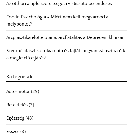
Az otthon alapfelszereltsége a víztisztító berendezés
Corvin Pszichológia – Miért nem kell megvárnod a
mélypontot?
Arcplasztika előtte utána: arcfiatalítás a Debreceni klinikán
Szemhéjplasztika folyamata és fajtái: hogyan választható ki
a megfelelő eljárás?
Kategóriák
Autó-motor
(29)
Befektetés
(3)
Egészség
(48)
Ékszer
(3)