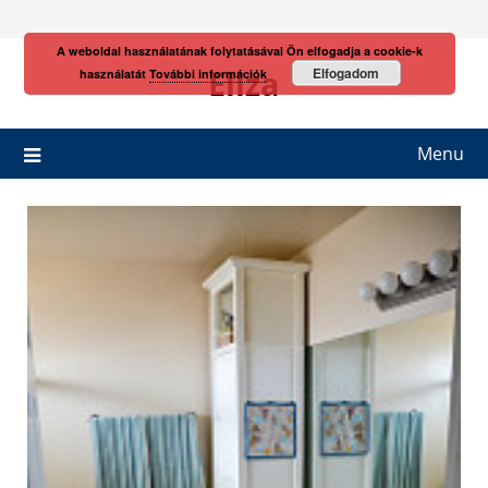
Skip
to
A weboldal használatának folytatásával Ön elfogadja a cookie-k
content
Eliza
Elfogadom
használatát
További információk
Menu