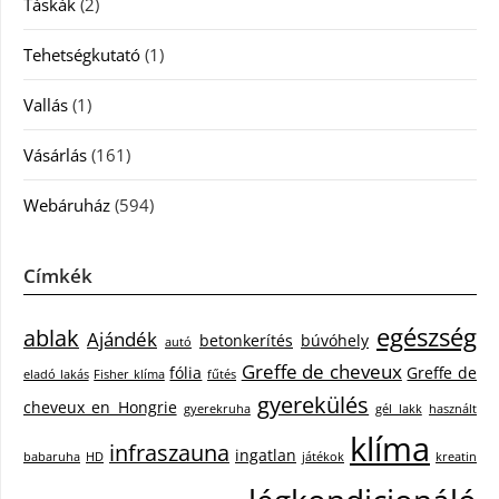
Táskák
(2)
Tehetségkutató
(1)
Vallás
(1)
Vásárlás
(161)
Webáruház
(594)
Címkék
egészség
ablak
Ajándék
betonkerítés
búvóhely
autó
Greffe de cheveux
fólia
Greffe de
eladó lakás
Fisher klíma
fűtés
gyerekülés
cheveux en Hongrie
gyerekruha
gél lakk
használt
klíma
infraszauna
ingatlan
babaruha
HD
játékok
kreatin