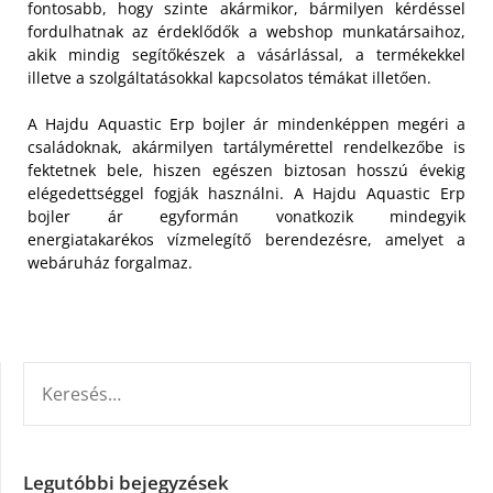
fontosabb, hogy szinte akármikor, bármilyen kérdéssel
fordulhatnak az érdeklődők a webshop munkatársaihoz,
akik mindig segítőkészek a vásárlással, a termékekkel
illetve a szolgáltatásokkal kapcsolatos témákat illetően.
A Hajdu Aquastic Erp bojler ár mindenképpen megéri a
családoknak, akármilyen tartálymérettel rendelkezőbe is
fektetnek bele, hiszen egészen biztosan hosszú évekig
elégedettséggel fogják használni. A Hajdu Aquastic Erp
bojler ár egyformán vonatkozik mindegyik
energiatakarékos vízmelegítő berendezésre, amelyet a
webáruház forgalmaz.
KERESÉS:
Legutóbbi bejegyzések