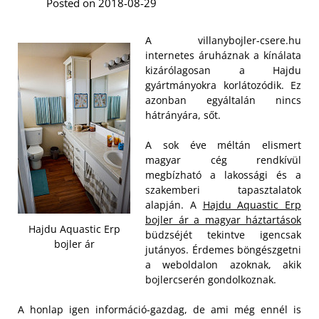
Posted on 2018-08-29
A villanybojler-csere.hu
internetes áruháznak a kínálata
kizárólagosan a Hajdu
gyártmányokra korlátozódik. Ez
azonban egyáltalán nincs
hátrányára, sőt.
A sok éve méltán elismert
magyar cég rendkívül
megbízható a lakossági és a
szakemberi tapasztalatok
alapján. A
Hajdu Aquastic Erp
bojler ár a magyar háztartások
Hajdu Aquastic Erp
büdzséjét tekintve igencsak
bojler ár
jutányos. Érdemes böngészgetni
a weboldalon azoknak, akik
bojlercserén gondolkoznak.
A honlap igen információ-gazdag, de ami még ennél is