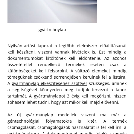
gyártmánylap
Nyilvántartási lapokat a legtöbb élelmiszer előállításánál
kell készíteni, viszont vannak kivételek is. Ezt mindig a
dokumentumokat kitöltőnek kell eldöntenie. Az azonos
összetétellel rendelkező termékek esetén csak a
különbségeket kell felsorolni. A változó elemeket mindig
tömegüknek csökkenő sorrendjében kerülnek fel a listára.
A
gyártmánylap elkészítéséhez szoftver
szükséges, aminek
a segítségével könnyedén meg tudjuk tervezni a lapok
tartalmát. A gyártmánylapot 3 évig kell megőrizni, hiszen
sohasem lehet tudni, hogy azt mikor kell majd elővenni.
Az új gyártmánylap modellek viszont ma már a
géntechnológiai folyamatokra is kitér. A termék
csomagolását, csomagológázok használatát is fel kell írni a
gyártmánylapra. A dokumentumot mindig felelős személy