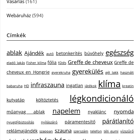
Vásárlás
(161)
Webáruház
(594)
Címkék
egészség
ablak
Ajándék
betonkerítés
búvóhely
autó
Greffe de cheveux
fólia
Greffe de
eladó lakás
Fisher klíma
fűtés
gyerekülés
cheveux en Hongrie
gyerekruha
gél lakk
használt
klíma
infraszauna
ingatlan
babaruha
HD
játékok
kreatin
légkondicionáló
kutyatáp
költöztetés
napelem
nyomda
műanyag ablak
nyaklánc
párátlanító
páramentesítő
nyugdíjbiztosítás
nyílászáró
szauna
reklámajándék
szappan
szerszám
telefon
téli gumi
vízszűrő