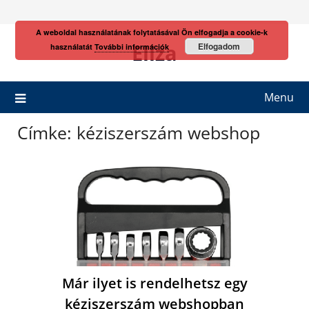
Skip
to
A weboldal használatának folytatásával Ön elfogadja a cookie-k
content
Eliza
Elfogadom
használatát
További információk
Menu
Címke:
kéziszerszám webshop
Már ilyet is rendelhetsz egy
kéziszerszám webshopban