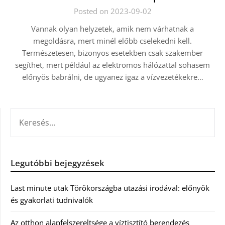
Posted on 2023-09-02
Vannak olyan helyzetek, amik nem várhatnak a
megoldásra, mert minél előbb cselekedni kell.
Természetesen, bizonyos esetekben csak szakember
segíthet, mert például az elektromos hálózattal sohasem
előnyös babrálni, de ugyanez igaz a vízvezetékekre…
KERESÉS:
Legutóbbi bejegyzések
Last minute utak Törökországba utazási irodával: előnyök
és gyakorlati tudnivalók
Az otthon alapfelszereltsége a víztisztító berendezés