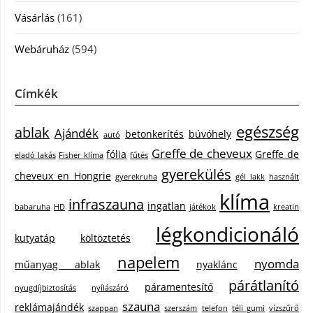
Vásárlás
(161)
Webáruház
(594)
Címkék
egészség
ablak
Ajándék
betonkerítés
búvóhely
autó
Greffe de cheveux
fólia
Greffe de
eladó lakás
Fisher klíma
fűtés
gyerekülés
cheveux en Hongrie
gyerekruha
gél lakk
használt
klíma
infraszauna
ingatlan
babaruha
HD
játékok
kreatin
légkondicionáló
kutyatáp
költöztetés
napelem
nyomda
műanyag ablak
nyaklánc
párátlanító
páramentesítő
nyugdíjbiztosítás
nyílászáró
szauna
reklámajándék
szappan
szerszám
telefon
téli gumi
vízszűrő