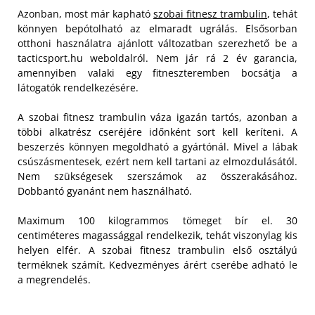
Azonban, most már kapható
szobai fitnesz trambulin
, tehát
könnyen bepótolható az elmaradt ugrálás. Elsősorban
otthoni használatra ajánlott változatban szerezhető be a
tacticsport.hu weboldalról. Nem jár rá 2 év garancia,
amennyiben valaki egy fitneszteremben bocsátja a
látogatók rendelkezésére.
A szobai fitnesz trambulin váza igazán tartós, azonban a
többi alkatrész cseréjére időnként sort kell keríteni. A
beszerzés könnyen megoldható a gyártónál. Mivel a lábak
csúszásmentesek, ezért nem kell tartani az elmozdulásától.
Nem szükségesek szerszámok az összerakásához.
Dobbantó gyanánt nem használható.
Maximum 100 kilogrammos tömeget bír el. 30
centiméteres magassággal rendelkezik, tehát viszonylag kis
helyen elfér. A szobai fitnesz trambulin első osztályú
terméknek számít. Kedvezményes árért cserébe adható le
a megrendelés.