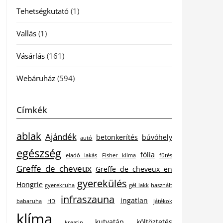
Tehetségkutató
(1)
Vallás
(1)
Vásárlás
(161)
Webáruház
(594)
Címkék
ablak
Ajándék
betonkerítés
búvóhely
autó
egészség
fólia
eladó lakás
Fisher klíma
fűtés
Greffe de cheveux
Greffe de cheveux en
gyerekülés
Hongrie
gyerekruha
gél lakk
használt
infraszauna
ingatlan
babaruha
HD
játékok
klíma
kutyatáp
költöztetés
kreatin