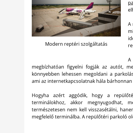
pa
el
A 
mi
i
Modern reptéri szolgáltatás
re
A
megbízhatóan figyelni fogják az autót, me
könnyebben lehessen megoldani a parkolást, 
ami az internetkapcsolatnak hála bárhonnan 
Hogyha azért aggódik, hogy a repülőtér
terminálokhoz, akkor megnyugodhat, me
természetesen nem kell visszasétálni, hanem
megfelelő terminálba. A repülőtéri parkoló o