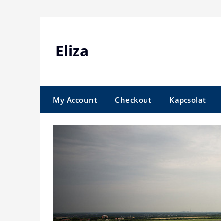
Skip
to
content
Eliza
My Account
Checkout
Kapcsolat