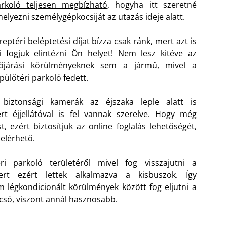
rkoló teljesen megbízható
, hogyha itt szeretné
helyezni személygépkocsiját az utazás ideje alatt.
reptéri beléptetési díjat bízza csak ránk, mert azt is
 fogjuk elintézni Ön helyet! Nem lesz kitéve az
dőjárási körülményeknek sem a jármű, mivel a
pülőtéri parkoló fedett.
 biztonsági kamerák az éjszaka leple alatt is
rt éjjellátóval is fel vannak szerelve. Hogy még
ezért biztosítjuk az online foglalás lehetőségét,
elérhető.
i parkoló területéről mivel fog visszajutni a
rt ezért lettek alkalmazva a kisbuszok. Így
 légkondicionált körülmények között fog eljutni a
lcsó, viszont annál hasznosabb.