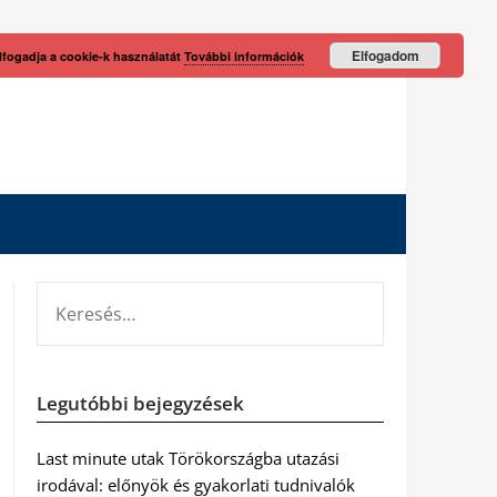
Elfogadom
lfogadja a cookie-k használatát
További információk
KERESÉS:
Legutóbbi bejegyzések
Last minute utak Törökországba utazási
irodával: előnyök és gyakorlati tudnivalók