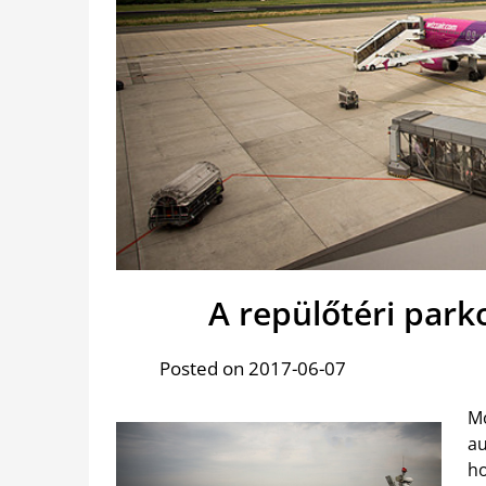
A repülőtéri par
Posted on 2017-06-07
Mo
au
h