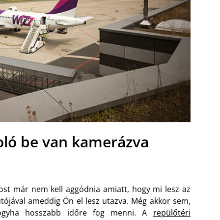
koló be van kamerázva
st már nem kell aggódnia amiatt, hogy mi lesz az
tójával ameddig Ön el lesz utazva. Még akkor sem,
ogyha hosszabb időre fog menni. A
repülőtéri