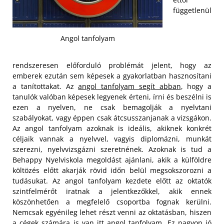
függetlenül
Angol tanfolyam
rendszeresen előforduló problémát jelent, hogy az
emberek ezután sem képesek a gyakorlatban hasznosítani
a tanítottakat. Az
angol tanfolyam segít abban
, hogy a
tanulók valóban képesek legyenek érteni, írni és beszélni is
ezen a nyelven, ne csak bemagolják a nyelvtani
szabályokat, vagy éppen csak átcsusszanjanak a vizsgákon.
Az angol tanfolyam azoknak is ideális, akiknek konkrét
céljaik vannak a nyelvvel, vagyis diplomázni, munkát
szerezni, nyelvvizsgázni szeretnének. Azoknak is tud a
Behappy Nyelviskola megoldást ajánlani, akik a külföldre
költözés előtt akarják rövid időn belül megsokszorozni a
tudásukat.
Az angol tanfolyam kezdete előtt az oktatók
szintfelmérőt iratnak a jelentkezőkkel, akik ennek
köszönhetően a megfelelő csoportba fognak kerülni.
Nemcsak egyénileg lehet részt venni az oktatásban, hiszen
a cégek számára is van itt angol tanfolyam. Ez nagyon jó