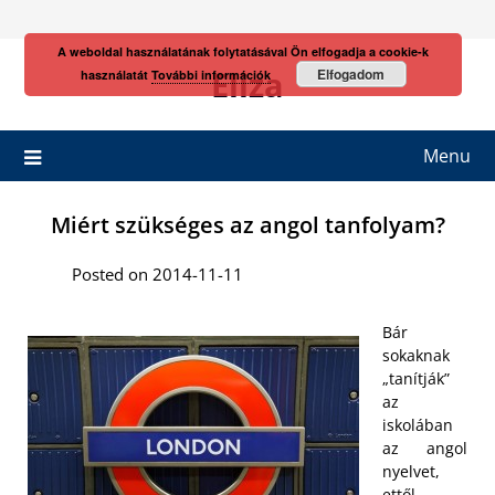
Skip
to
A weboldal használatának folytatásával Ön elfogadja a cookie-k
content
Eliza
Elfogadom
használatát
További információk
Menu
Miért szükséges az angol tanfolyam?
Posted on 2014-11-11
Bár
sokaknak
„tanítják”
az
iskolában
az angol
nyelvet,
ettől