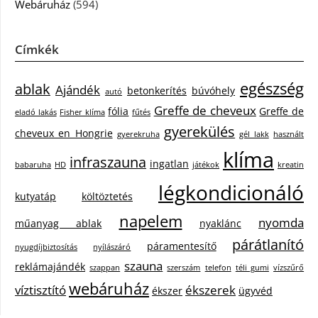
Webáruház
(594)
Címkék
egészség
ablak
Ajándék
betonkerítés
búvóhely
autó
Greffe de cheveux
fólia
Greffe de
eladó lakás
Fisher klíma
fűtés
gyerekülés
cheveux en Hongrie
gyerekruha
gél lakk
használt
klíma
infraszauna
ingatlan
babaruha
HD
játékok
kreatin
légkondicionáló
kutyatáp
költöztetés
napelem
nyomda
műanyag ablak
nyaklánc
párátlanító
páramentesítő
nyugdíjbiztosítás
nyílászáró
szauna
reklámajándék
szappan
szerszám
telefon
téli gumi
vízszűrő
webáruház
víztisztító
ékszerek
ékszer
ügyvéd