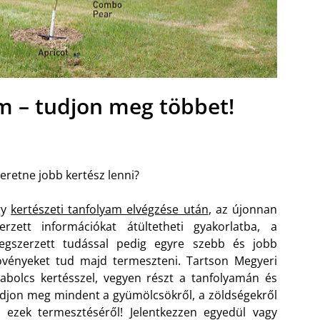
am – tudjon meg többet!
eretne jobb kertész lenni?
gy
kertészeti tanfolyam elvégzése után
, az újonnan
erzett információkat átültetheti gyakorlatba, a
egszerzett tudással pedig egyre szebb és jobb
vényeket tud majd termeszteni. Tartson Megyeri
abolcs kertésszel, vegyen részt a tanfolyamán és
djon meg mindent a gyümölcsökről, a zöldségekről
 ezek termesztéséről! Jelentkezzen egyedül vagy