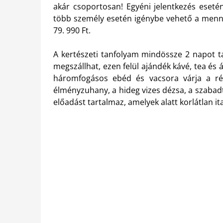
akár csoportosan! Egyéni jelentkezés esetén
több személy esetén igénybe vehető a menny
79. 990 Ft.
A kertészeti tanfolyam mindössze 2 napot tar
megszállhat, ezen felül ajándék kávé, tea és
háromfogásos ebéd és vacsora várja a rés
élményzuhany, a hideg vizes dézsa, a szabad
előadást tartalmaz, amelyek alatt korlátlan ita