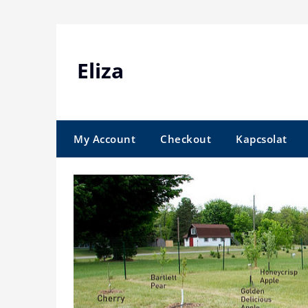
Skip
to
content
Eliza
My Account
Checkout
Kapcsolat