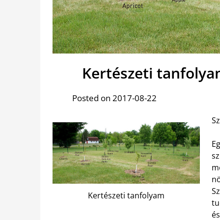
Kertészeti tanfoly
Posted on 2017-08-22
Sz
E
sz
m
nö
Sz
Kertészeti tanfolyam
tu
és