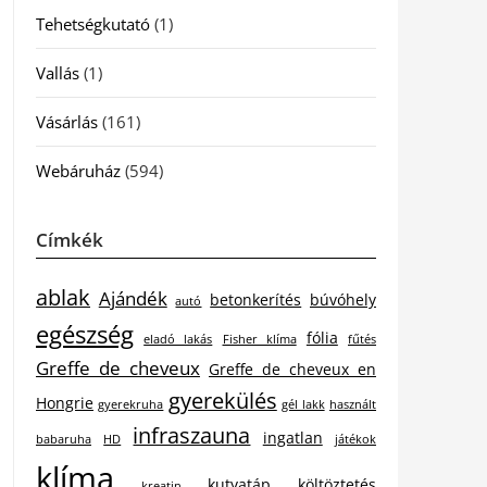
Tehetségkutató
(1)
Vallás
(1)
Vásárlás
(161)
Webáruház
(594)
Címkék
ablak
Ajándék
betonkerítés
búvóhely
autó
egészség
fólia
eladó lakás
Fisher klíma
fűtés
Greffe de cheveux
Greffe de cheveux en
gyerekülés
Hongrie
gyerekruha
gél lakk
használt
infraszauna
ingatlan
babaruha
HD
játékok
klíma
kutyatáp
költöztetés
kreatin