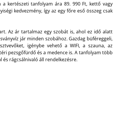
 a kertészeti tanfolyam ára 89. 990 Ft, kettő vagy
iségi kedvezmény, így az egy főre eső összeg csak
t. Az ár tartalmaz egy szobát is, ahol ez idő alatt
 ásványvíz jár minden szobához. Gazdag büféreggeli,
ztvevőket, igénybe vehető a WIFI, a szauna, az
téri pezsgőfürdő és a medence is. A tanfolyam több
l és rágcsálnivaló áll rendelkezésre.