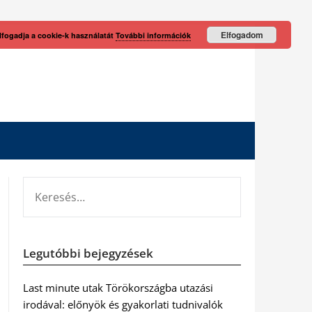
Elfogadom
lfogadja a cookie-k használatát
További információk
KERESÉS:
Legutóbbi bejegyzések
Last minute utak Törökországba utazási
irodával: előnyök és gyakorlati tudnivalók