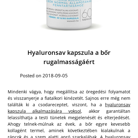
Hyaluronsav kapszula a bőr
rugalmasságáért
Posted on 2018-09-05
Mindenki vágya, hogy megállítsa az öregedési folyamatot
és visszanyerje a fiatalkori kinézetét. Sajnos erre még nem
találták ki a csodareceptet, viszont, ha a
hyaluronsav
kapszula alkalmazására voksol
, akkor garantáltan
lelassíthatja a testi tünetek megjelenését és elterjedését.
Ahogy telnek-múlnak az évek, a bőr egyre kevesebb
kollagént termel, aminek következtében kialakulnak a
ráncok és a szem alatti apró szarkalábak. A hyaluronsav