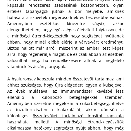
kapszula rendszeres szedésének köszönhetően, olyan
értékes tápanyagok jutnak a bőr mélyébe, amiknek
hatására a szövetek megerősödnek és feszesebbé válnak.
Amennyiben esztétikus kinézetre vágyik, akkor
elengedhetetlen, hogy egészséges életvitelt folytasson, de
a minőségi étrend-kiegészítők nagy segítséget nyújtanak
abban, hogy minél előbb elérje a várva-várt eredményt.
Biztos hallott már arról, miszerint az emberi test képes
arra, hogy regenerálja magát, de ez csak abban az esetben
valósulhat meg, ha rendelkezésére állnak a megfelelő
vitaminok és ásványi anyagok.
A hyaluronsav kapszula minden összetevőt tartalmaz, ami
ahhoz szükséges, hogy újra elégedett legyen a külsejével.
Az évek múlásával az immunrendszer kevésbé lesz
ellenálló a különböző betegségekkel szemben.
Amennyiben szeretné megelőzni a cukorbetegség, illetve
az inzulinrezisztencia kialakulását, akkor döntsön a
különleges
összetevőket tartalmazó inositol kapszula
használata mellett! A minőségi étrend-kiegészítők
alkalmazása hatékony segítséget nyújt abban, hogy még