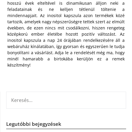
hosszú évek elteltével is dinamikusan álljon neki a
feladatainak és ne kelljen tétlenül töltenie a
mindennapjait. Az inositol kapszula azon termékek közé
tartozik, amelyek nagy népszerűségre tettek szert az elmúlt
években, de ezen nincs mit csodálkozni, hiszen rengeteg
középkorú ember életébe hozott pozitív változást. Az
inositol kapszula a nap 24 órájában rendelkezésére áll a
webáruház kínálatában, így gyorsan és egyszerűen le tudja
bonyolítani a vásárlást. Adja le a rendelését még ma, hogy
minél hamarabb a birtokába kerüljön ez a remek
készítmény!
KERESÉS:
Legutóbbi bejegyzések