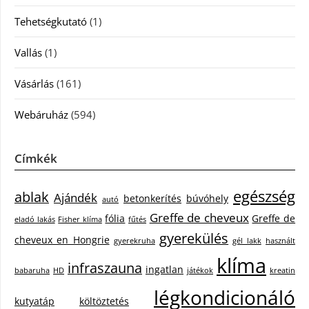
Tehetségkutató
(1)
Vallás
(1)
Vásárlás
(161)
Webáruház
(594)
Címkék
egészség
ablak
Ajándék
betonkerítés
búvóhely
autó
Greffe de cheveux
fólia
Greffe de
eladó lakás
Fisher klíma
fűtés
gyerekülés
cheveux en Hongrie
gyerekruha
gél lakk
használt
klíma
infraszauna
ingatlan
babaruha
HD
játékok
kreatin
légkondicionáló
kutyatáp
költöztetés