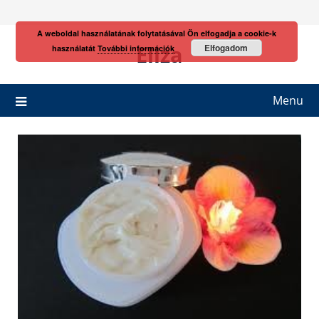
Skip
to
A weboldal használatának folytatásával Ön elfogadja a cookie-k
content
Eliza
Elfogadom
használatát
További információk
Menu