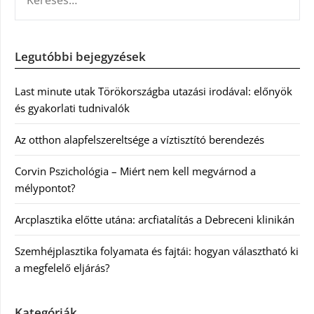
Legutóbbi bejegyzések
Last minute utak Törökországba utazási irodával: előnyök
és gyakorlati tudnivalók
Az otthon alapfelszereltsége a víztisztító berendezés
Corvin Pszichológia – Miért nem kell megvárnod a
mélypontot?
Arcplasztika előtte utána: arcfiatalítás a Debreceni klinikán
Szemhéjplasztika folyamata és fajtái: hogyan választható ki
a megfelelő eljárás?
Kategóriák