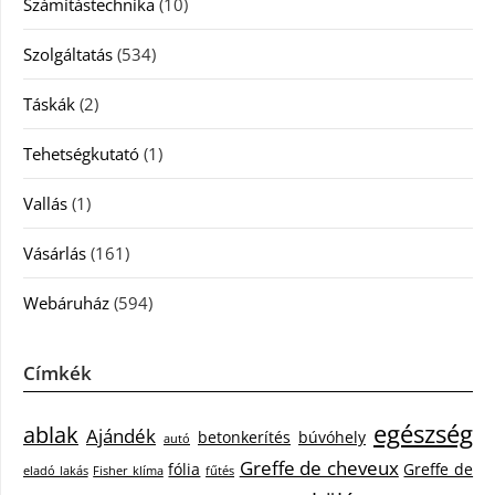
Számítástechnika
(10)
Szolgáltatás
(534)
Táskák
(2)
Tehetségkutató
(1)
Vallás
(1)
Vásárlás
(161)
Webáruház
(594)
Címkék
egészség
ablak
Ajándék
betonkerítés
búvóhely
autó
Greffe de cheveux
fólia
Greffe de
eladó lakás
Fisher klíma
fűtés