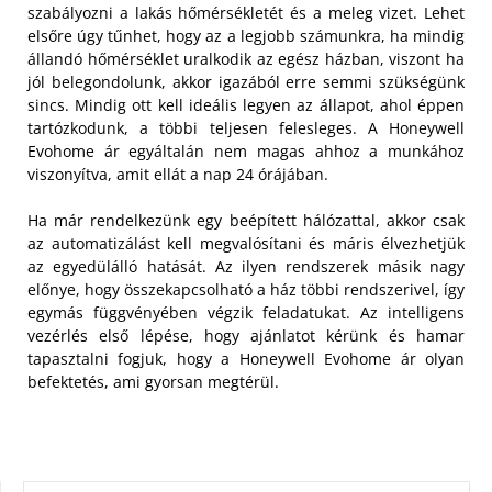
szabályozni a lakás hőmérsékletét és a meleg vizet. Lehet
elsőre úgy tűnhet, hogy az a legjobb számunkra, ha mindig
állandó hőmérséklet uralkodik az egész házban, viszont ha
jól belegondolunk, akkor igazából erre semmi szükségünk
sincs. Mindig ott kell ideális legyen az állapot, ahol éppen
tartózkodunk, a többi teljesen felesleges. A Honeywell
Evohome ár egyáltalán nem magas ahhoz a munkához
viszonyítva, amit ellát a nap 24 órájában.
Ha már rendelkezünk egy beépített hálózattal, akkor csak
az automatizálást kell megvalósítani és máris élvezhetjük
az egyedülálló hatását. Az ilyen rendszerek másik nagy
előnye, hogy összekapcsolható a ház többi rendszerivel, így
egymás függvényében végzik feladatukat. Az intelligens
vezérlés első lépése, hogy ajánlatot kérünk és hamar
tapasztalni fogjuk, hogy a Honeywell Evohome ár olyan
befektetés, ami gyorsan megtérül.