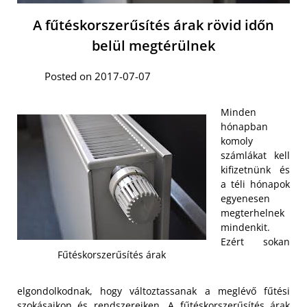
A fűtéskorszerűsítés árak rövid időn
belül megtérülnek
Posted on 2017-07-07
Minden
hónapban
komoly
számlákat kell
kifizetnünk és
a téli hónapok
egyenesen
megterhelnek
mindenkit.
Ezért sokan
Fűtéskorszerűsítés árak
elgondolkodnak, hogy változtassanak a meglévő fűtési
szokásaikon és rendszereiken. A
fűtéskorszerűsítés árak