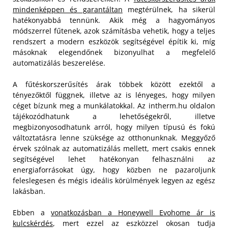
mindenképpen és garantáltan
megtérülnek, ha sikerül
hatékonyabbá tennünk. Akik még a hagyományos
módszerrel fűtenek, azok számításba vehetik, hogy a teljes
rendszert a modern eszközök segítségével építik ki, míg
másoknak elegendőnek bizonyulhat a megfelelő
automatizálás beszerelése.
A fűtéskorszerűsítés árak többek között ezektől a
tényezőktől függnek, illetve az is lényeges, hogy milyen
céget bízunk meg a munkálatokkal. Az intherm.hu oldalon
tájékozódhatunk a lehetőségekről, illetve
megbizonyosodhatunk arról, hogy milyen típusú és fokú
változtatásra lenne szüksége az otthonunknak. Meggyőző
érvek szólnak az automatizálás mellett, mert csakis ennek
segítségével lehet hatékonyan felhasználni az
energiaforrásokat úgy, hogy közben ne pazaroljunk
feleslegesen és mégis ideális körülmények legyen az egész
lakásban.
Ebben a
vonatkozásban a Honeywell Evohome ár is
kulcskérdés
, mert ezzel az eszközzel okosan tudja