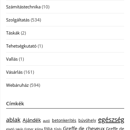
Számítástechnika
(10)
Szolgáltatás
(534)
Táskák
(2)
Tehetségkutató
(1)
Vallás
(1)
Vásárlás
(161)
Webáruház
(594)
Címkék
egészség
ablak
Ajándék
betonkerítés
búvóhely
autó
Greffe de cheveux
fólia
Greffe de
eladó lakás
Fisher klíma
fűtés