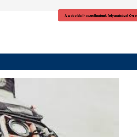
A weboldal használatának folytatásával Ön e