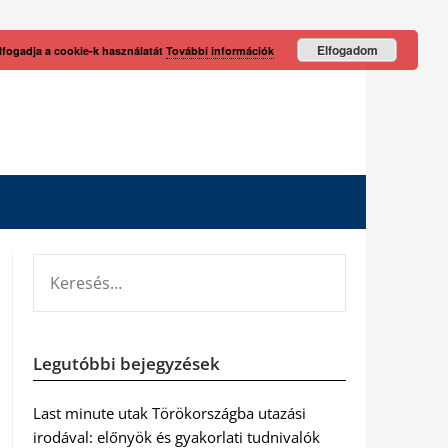
Elfogadom
lfogadja a cookie-k használatát
További információk
KERESÉS:
Legutóbbi bejegyzések
Last minute utak Törökországba utazási
irodával: előnyök és gyakorlati tudnivalók