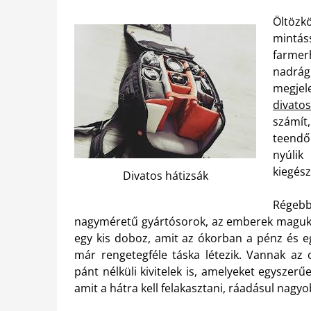
Öltöz
mintáss
farmerh
nadrág
megjel
divat
számít
teendő
nyúlik
kiegész
Divatos hátizsák
Régeb
nagyméretű gyártósorok, az emberek maguknak
egy kis doboz, amit az ókorban a pénz és eg
már rengetegféle táska létezik. Vannak az o
pánt nélküli kivitelek is, amelyeket egyszerű
amit a hátra kell felakasztani, ráadásul nagy