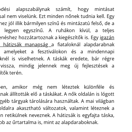
ködési alapszabálynak számít, hogy mintásat
al nem viselünk. Ezt minden nőnek tudnia kell. Egy
ez jól illik bármilyen színű és mintázatú felső, de a
 legyen egyszínű. A ruhákon kívül, a teljes
enéshez hozzátartoznak a kiegészítők is. Egy
igazán
os hátizsák manapság
a fiataloknál alapdarabnak
, amelyeket a fesztiválokon és a mindennapi
knél is viselhetnek. A táskák eredete, bár régre
 vissza, mindig jelennek meg új fejlesztések a
ítők terén.
ben, amikor még nem léteztek különféle és
 állították elő a táskákat. A nők oldalán is lógott
yéb tárgyak tárolására használtak. A mai világban
ldalra akasztható változatok, valamint léteznek a
en retikülnek neveznek. A hátizsák is egyfajta táska,
obb az űrtartalma is, mint az alapdaraboknak.