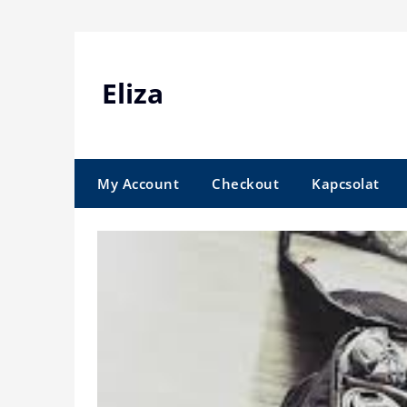
Skip
to
content
Eliza
My Account
Checkout
Kapcsolat