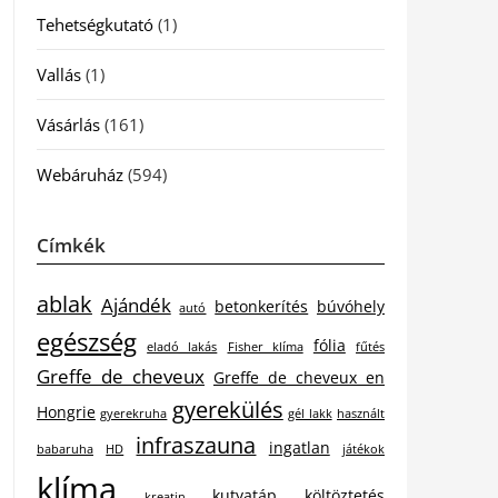
Tehetségkutató
(1)
Vallás
(1)
Vásárlás
(161)
Webáruház
(594)
Címkék
ablak
Ajándék
betonkerítés
búvóhely
autó
egészség
fólia
eladó lakás
Fisher klíma
fűtés
Greffe de cheveux
Greffe de cheveux en
gyerekülés
Hongrie
gyerekruha
gél lakk
használt
infraszauna
ingatlan
babaruha
HD
játékok
klíma
kutyatáp
költöztetés
kreatin