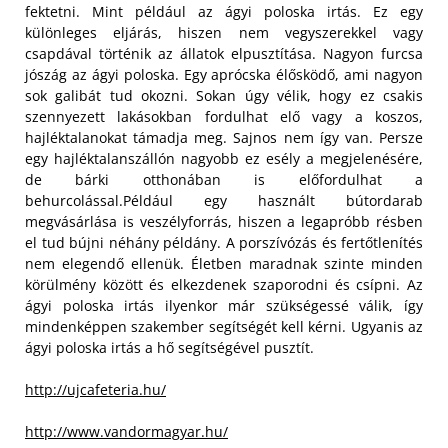
fektetni. Mint például az ágyi poloska irtás. Ez egy
különleges eljárás, hiszen nem vegyszerekkel vagy
csapdával történik az állatok elpusztítása. Nagyon furcsa
jószág az ágyi poloska. Egy aprócska élősködő, ami nagyon
sok galibát tud okozni. Sokan úgy vélik, hogy ez csakis
szennyezett lakásokban fordulhat elő vagy a koszos,
hajléktalanokat támadja meg. Sajnos nem így van. Persze
egy hajléktalanszállón nagyobb ez esély a megjelenésére,
de bárki otthonában is előfordulhat a
behurcolással.
Például egy használt bútordarab
megvásárlása is veszélyforrás, hiszen a legapróbb résben
el tud bújni néhány példány. A porszívózás és fertőtlenítés
nem elegendő ellenük. Életben maradnak szinte minden
körülmény között és elkezdenek szaporodni és csípni. Az
ágyi poloska irtás ilyenkor már szükségessé válik, így
mindenképpen szakember segítségét kell kérni. Ugyanis az
ágyi poloska irtás a hő segítségével pusztít.
http://ujcafeteria.hu/
http://www.vandormagyar.hu/