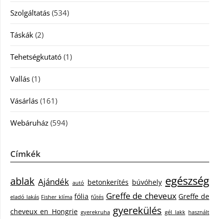
Szolgáltatás
(534)
Táskák
(2)
Tehetségkutató
(1)
Vallás
(1)
Vásárlás
(161)
Webáruház
(594)
Címkék
egészség
ablak
Ajándék
betonkerítés
búvóhely
autó
Greffe de cheveux
fólia
Greffe de
eladó lakás
Fisher klíma
fűtés
gyerekülés
cheveux en Hongrie
gyerekruha
gél lakk
használt