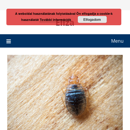
Skip
to
A weboldal használatának folytatásával Ön elfogadja a cookie-k
content
Eliza
Elfogadom
használatát
További információk
Menu