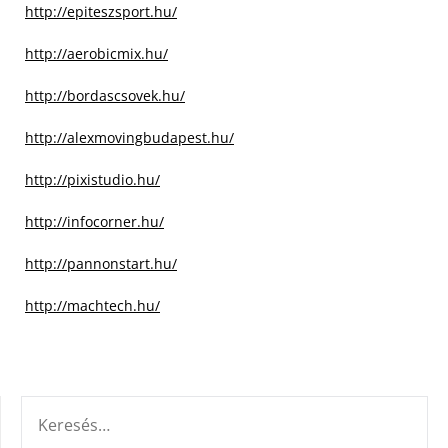
http://epiteszsport.hu/
http://aerobicmix.hu/
http://bordascsovek.hu/
http://alexmovingbudapest.hu/
http://pixistudio.hu/
http://infocorner.hu/
http://pannonstart.hu/
http://machtech.hu/
KERESÉS: