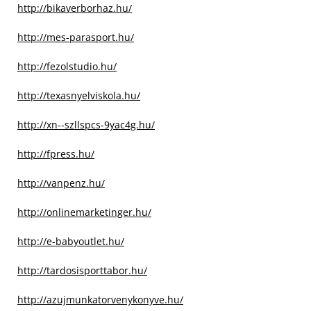
http://bikaverborhaz.hu/
http://mes-parasport.hu/
http://fezolstudio.hu/
http://texasnyelviskola.hu/
http://xn--szllspcs-9yac4g.hu/
http://fpress.hu/
http://vanpenz.hu/
http://onlinemarketinger.hu/
http://e-babyoutlet.hu/
http://tardosisporttabor.hu/
http://azujmunkatorvenykonyve.hu/