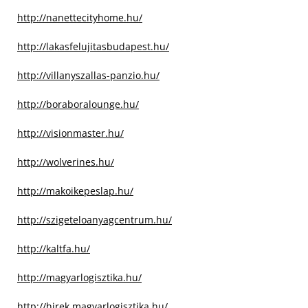
http://nanettecityhome.hu/
http://lakasfelujitasbudapest.hu/
http://villanyszallas-panzio.hu/
http://boraboralounge.hu/
http://visionmaster.hu/
http://wolverines.hu/
http://makoikepeslap.hu/
http://szigeteloanyagcentrum.hu/
http://kaltfa.hu/
http://magyarlogisztika.hu/
http://hirek.magyarlogisztika.hu/