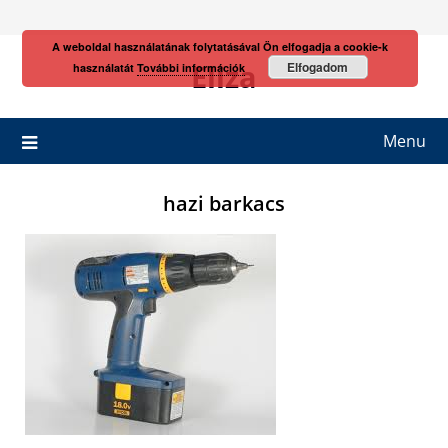
Skip
to
A weboldal használatának folytatásával Ön elfogadja a cookie-k
content
Eliza
Elfogadom
használatát
További információk
Menu
hazi barkacs