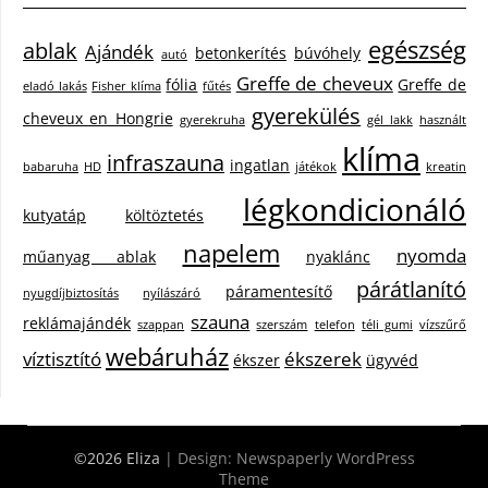
egészség
ablak
Ajándék
betonkerítés
búvóhely
autó
Greffe de cheveux
fólia
Greffe de
eladó lakás
Fisher klíma
fűtés
gyerekülés
cheveux en Hongrie
gyerekruha
gél lakk
használt
klíma
infraszauna
ingatlan
babaruha
HD
játékok
kreatin
légkondicionáló
kutyatáp
költöztetés
napelem
nyomda
műanyag ablak
nyaklánc
párátlanító
páramentesítő
nyugdíjbiztosítás
nyílászáró
szauna
reklámajándék
szappan
szerszám
telefon
téli gumi
vízszűrő
webáruház
víztisztító
ékszerek
ékszer
ügyvéd
©2026 Eliza
| Design:
Newspaperly WordPress
Theme