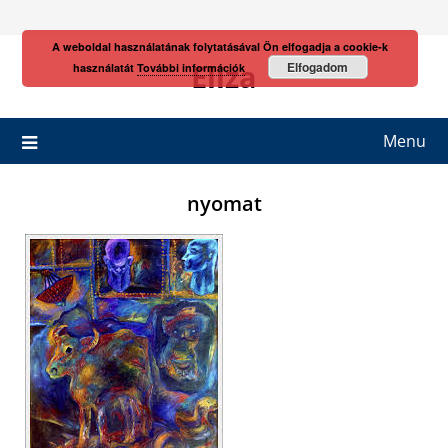
Skip
to
A weboldal használatának folytatásával Ön elfogadja a cookie-k
content
Eliza
Elfogadom
használatát
További információk
Menu
nyomat