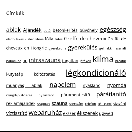
Címkék
egészség
ablak
Ajándék
betonkerítés
búvóhely
autó
Greffe de cheveux
fólia
Greffe de
eladó lakás
Fisher klíma
fűtés
gyerekülés
cheveux en Hongrie
gyerekruha
gél lakk
használt
klíma
infraszauna
ingatlan
babaruha
HD
játékok
kreatin
légkondicionáló
kutyatáp
költöztetés
napelem
nyomda
műanyag ablak
nyaklánc
párátlanító
páramentesítő
nyugdíjbiztosítás
nyílászáró
szauna
reklámajándék
szappan
szerszám
telefon
téli gumi
vízszűrő
webáruház
víztisztító
ékszerek
ékszer
ügyvéd