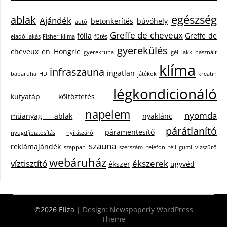
egészség
ablak
Ajándék
betonkerítés
búvóhely
autó
Greffe de cheveux
fólia
Greffe de
eladó lakás
Fisher klíma
fűtés
gyerekülés
cheveux en Hongrie
gyerekruha
gél lakk
használt
klíma
infraszauna
ingatlan
babaruha
HD
játékok
kreatin
légkondicionáló
kutyatáp
költöztetés
napelem
nyomda
műanyag ablak
nyaklánc
párátlanító
páramentesítő
nyugdíjbiztosítás
nyílászáró
szauna
reklámajándék
szappan
szerszám
telefon
téli gumi
vízszűrő
webáruház
víztisztító
ékszerek
ékszer
ügyvéd
©2026 Eliza
| Design:
Newspaperly WordPress
Theme