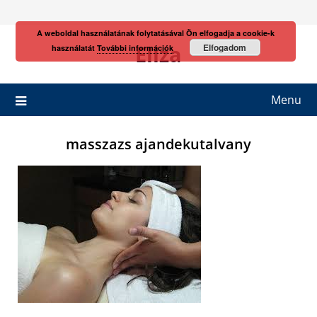
Skip
to
A weboldal használatának folytatásával Ön elfogadja a cookie-k
content
Eliza
Elfogadom
használatát
További információk
Menu
masszazs ajandekutalvany