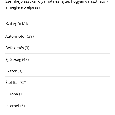
Szemhéjplasztika folyamata és fajtái: hogyan választható ki
a megfelelő eljárás?
Kategóriák
Autó-motor
(29)
Befektetés
(3)
Egészség
(48)
Ékszer
(3)
Étel-Ital
(37)
Europa
(1)
Internet
(6)