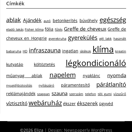
Címkék
egészség
ablak
Ajándék
betonkerítés
búvóhely
autó
Greffe de cheveux
fólia
Greffe de
eladó lakás
Fisher klíma
fűtés
gyerekülés
cheveux en Hongrie
gyerekruha
gél lakk
használt
klíma
infraszauna
ingatlan
babaruha
HD
játékok
kreatin
légkondicionáló
kutyatáp
költöztetés
napelem
nyomda
műanyag ablak
nyaklánc
párátlanító
páramentesítő
nyugdíjbiztosítás
nyílászáró
szauna
reklámajándék
szappan
szerszám
telefon
téli gumi
vízszűrő
webáruház
víztisztító
ékszerek
ékszer
ügyvéd
©2026 Eliza
| Design:
Newspaperly WordPress