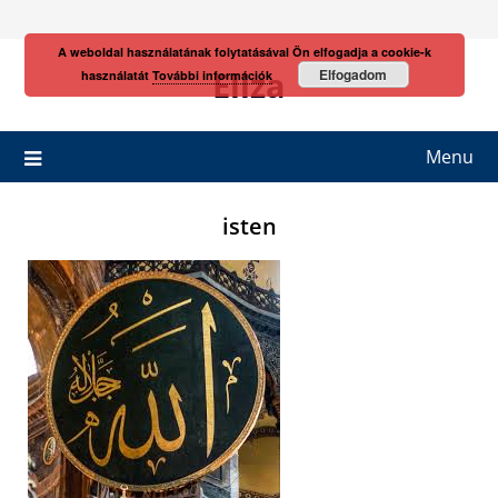
Skip
to
A weboldal használatának folytatásával Ön elfogadja a cookie-k
content
Eliza
Elfogadom
használatát
További információk
Menu
isten